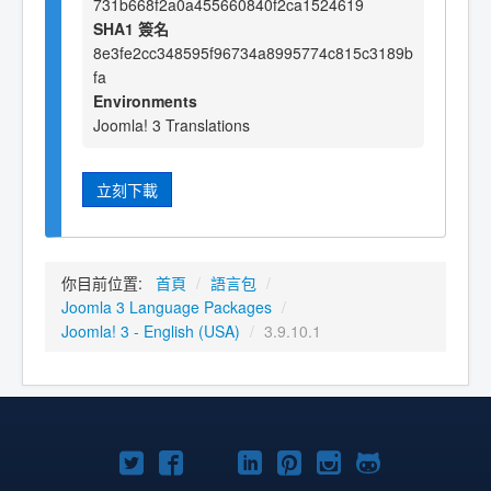
731b668f2a0a455660840f2ca1524619
SHA1 簽名
8e3fe2cc348595f96734a8995774c815c3189b
fa
Environments
Joomla! 3 Translations
立刻下載
你目前位置:
首頁
/
語言包
/
Joomla 3 Language Packages
/
Joomla! 3 - English (USA)
/
3.9.10.1
Twitter
Facebook
YouTube
Linkedln
Pinterest
Instagram
GitHub