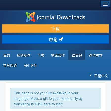
®
JOOMLA!
Joomla! Downloads
下載 & 擴充
下載
發現 & 學習
啟動
社群 & 支援
程式者資源
首頁
最新版本
下載
擴充套件
語言包
運作需求
常見問答
API 文件
正體中文
This page is not yet fully available in your
language. Make a gift to your community by
translating it! Click
here
to start.