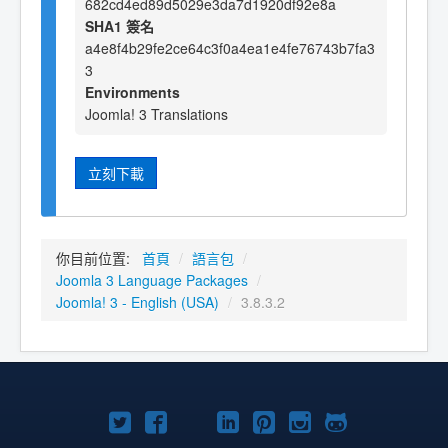
682cd4ed89d5029e3da7d1920df92e8a
SHA1 簽名
a4e8f4b29fe2ce64c3f0a4ea1e4fe76743b7fa3
3
Environments
Joomla! 3 Translations
立刻下載
你目前位置:
首頁
/
語言包
/
Joomla 3 Language Packages
/
Joomla! 3 - English (USA)
/
3.8.3.2
Twitter
Facebook
YouTube
Linkedln
Pinterest
Instagram
GitHub