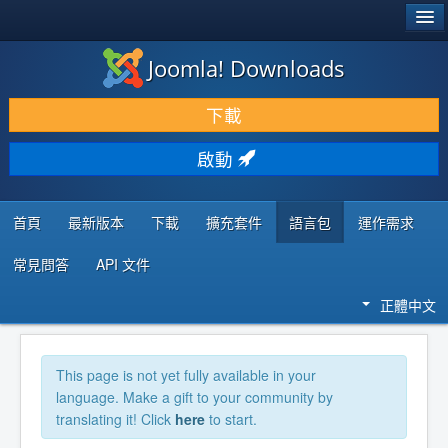
®
JOOMLA!
Joomla! Downloads
下載 & 擴充
下載
發現 & 學習
啟動
社群 & 支援
程式者資源
首頁
最新版本
下載
擴充套件
語言包
運作需求
常見問答
API 文件
正體中文
This page is not yet fully available in your
language. Make a gift to your community by
translating it! Click
here
to start.