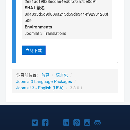
2e81ac19828ecdae4ed0fb72a75e0d91
SHA1 簽名
8d4835d5d9d809a215d59de3414f92931200f
e09
Environments
Joomla! 3 Translations
立刻下載
你目前位置:
首頁
/
語言包
/
Joomla 3 Language Packages
/
Joomla! 3 - English (USA)
/
3.3.0.1
Twitter
Facebook
YouTube
Linkedln
Pinterest
Instagram
GitHub