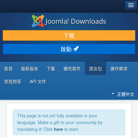
®
JOOMLA!
Joomla! Downloads
下載 & 擴充
下載
發現 & 學習
啟動
社群 & 支援
程式者資源
首頁
最新版本
下載
擴充套件
語言包
運作需求
常見問答
API 文件
正體中文
This page is not yet fully available in your
language. Make a gift to your community by
translating it! Click
here
to start.