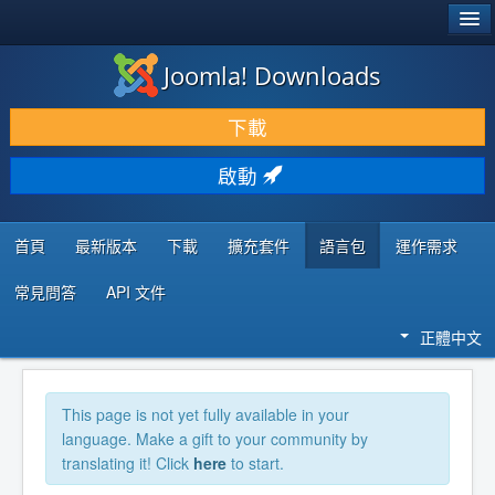
®
JOOMLA!
Joomla! Downloads
下載 & 擴充
下載
發現 & 學習
啟動
社群 & 支援
程式者資源
首頁
最新版本
下載
擴充套件
語言包
運作需求
常見問答
API 文件
正體中文
This page is not yet fully available in your
language. Make a gift to your community by
translating it! Click
here
to start.