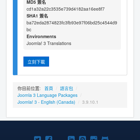
MD5 簽名
cd1a32a22c3535e739d4182aa16ee8f7
SHA1 簽名
ba72eda2874823fc3fb93e97f06bd25c4544d9
bc
Environments
Joomla! 3 Translations
立刻下載
你目前位置:
首頁
/
語言包
/
Joomla 3 Language Packages
/
Joomla! 3 - English (Canada)
/
3.9.10.1
Twitter
Facebook
YouTube
Linkedln
Pinterest
Instagram
GitHub