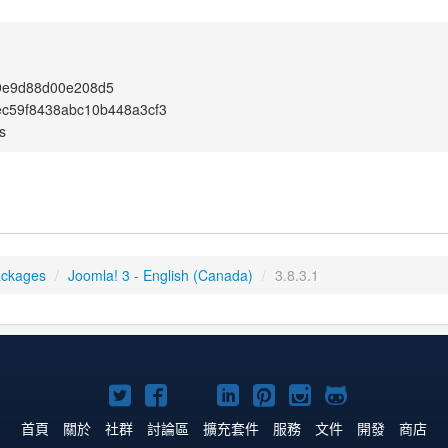
9e9d88d00e208d5
c59f8438abc10b448a3cf3
s
ackages
/
Joomla! 3 - English (Canada)
/
3.8.3.1
Twitter
Facebook
YouTube
Linkedln
Pinterest
Instagram
GitHub
上
上
上
上
上
上
上
首頁
關於
社群
討論區
擴充套件
服務
文件
開發
商店