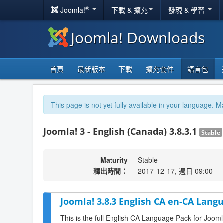
®
Joomla!
下載 & 擴充
發現 & 學習
Joomla! Downloads
首頁
最新版本
下載
擴充套件
語言包
This page is not yet fully available in your language. M
Joomla! 3 - English (Canada) 3.8.3.1
Stable
Maturity
Stable
釋出時間：
2017-12-17, 週日 09:00
Joomla! 3.8.3 English CA en-CA Langu
This is the full English CA Language Pack for Jooml