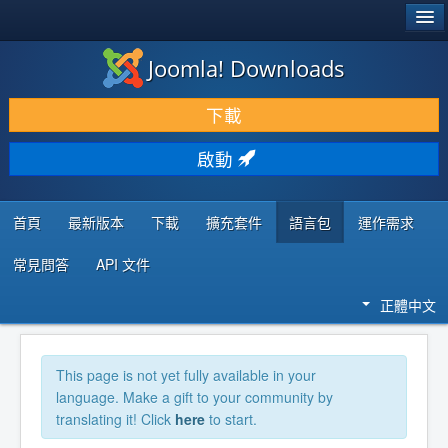
®
JOOMLA!
Joomla! Downloads
下載 & 擴充
下載
發現 & 學習
啟動
社群 & 支援
程式者資源
首頁
最新版本
下載
擴充套件
語言包
運作需求
常見問答
API 文件
正體中文
This page is not yet fully available in your
language. Make a gift to your community by
translating it! Click
here
to start.