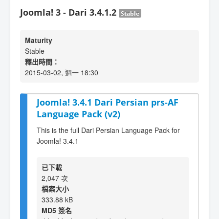
Joomla! 3 - Dari 3.4.1.2
Stable
Maturity
Stable
釋出時間：
2015-03-02, 週一 18:30
Joomla! 3.4.1 Dari Persian prs-AF
Language Pack (v2)
This is the full Dari Persian Language Pack for
Joomla! 3.4.1
已下載
2,047 次
檔案大小
333.88 kB
MD5 簽名