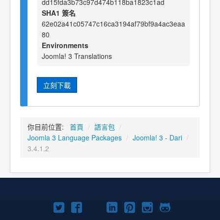
dd15fda3b73c97d474b118ba1823c1ad
SHA1 簽名
62e02a41c05747c16ca3194af79bf9a4ac3eaa
80
Environments
Joomla! 3 Translations
立刻下載
你目前位置:
首頁
/
語言包
/
Joomla 3 Language Packages
/
Joomla! 3 - Dari
/
3.4.1.2
Twitter
Facebook
YouTube
Linkedln
Pinterest
Instagram
GitHub