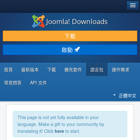
®
JOOMLA!
Joomla! Downloads
下載 & 擴充
下載
發現 & 學習
啟動
社群 & 支援
程式者資源
首頁
最新版本
下載
擴充套件
語言包
運作需求
常見問答
API 文件
正體中文
This page is not yet fully available in your
language. Make a gift to your community by
translating it! Click
here
to start.