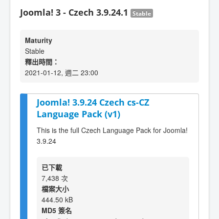
Joomla! 3 - Czech 3.9.24.1
Stable
Maturity
Stable
釋出時間：
2021-01-12, 週二 23:00
Joomla! 3.9.24 Czech cs-CZ
Language Pack (v1)
This is the full Czech Language Pack for Joomla!
3.9.24
已下載
7,438 次
檔案大小
444.50 kB
MD5 簽名