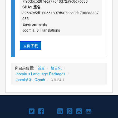
7f90dbcb287eca77646d72a9c8d7c033
SHA1 簽名
325b7c5df120551897d967ecd6d17902a3a37
985
Environments
Joomla! 3 Translations
立刻下載
你目前位置:
首頁
/
語言包
/
Joomla 3 Language Packages
/
Joomla! 3 - Czech
/
3.9.24.1
Twitter
Facebook
YouTube
Linkedln
Pinterest
Instagram
GitHub