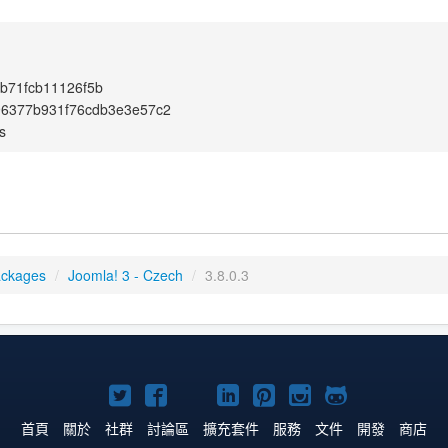
b71fcb11126f5b
96377b931f76cdb3e3e57c2
s
ackages
/
Joomla! 3 - Czech
/
3.8.0.3
Twitter
Facebook
YouTube
Linkedln
Pinterest
Instagram
GitHub
上
上
上
上
上
上
上
首頁
關於
社群
討論區
擴充套件
服務
文件
開發
商店