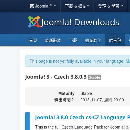
®
Joomla!
下載 & 擴充
發現 & 學習
Joomla! Downloads
首頁
最新版本
下載
擴充套件
語言包
This page is not yet fully available in your language. M
Joomla! 3 - Czech 3.8.0.3
Stable
Maturity
Stable
釋出時間：
2013-11-07, 週四 23:00
Joomla! 3.8.0 Czech cs-CZ Language P
This is the full Czech Language Pack for Joomla! 3.