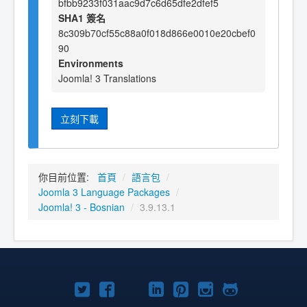
bfbb9233f031aac9d7c6d65dfe2dfef5
SHA1 簽名
8c309b70cf55c88a0f018d866e0010e20cbef0
90
Environments
Joomla! 3 Translations
立刻下載
你目前位置:
首頁
/
語言包
/
Joomla 3 Language Packages
/
Joomla! 3 - Bosnian
/
3.9.13.1
Twitter
Facebook
YouTube
Linkedln
Pinterest
Instagram
GitHub