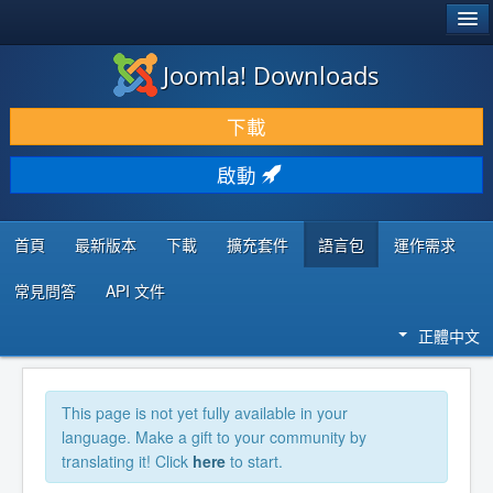
®
JOOMLA!
Joomla! Downloads
下載 & 擴充
下載
發現 & 學習
啟動
社群 & 支援
程式者資源
首頁
最新版本
下載
擴充套件
語言包
運作需求
常見問答
API 文件
正體中文
This page is not yet fully available in your
language. Make a gift to your community by
translating it! Click
here
to start.