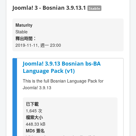
Joomla! 3 - Bosnian 3.9.13.1
Stable
Maturity
Stable
釋出時間：
2019-11-11, 週一 23:00
Joomla! 3.9.13 Bosnian bs-BA
Language Pack (v1)
This is the full Bosnian Language Pack for
Joomla! 3.9.13
已下載
1,645 次
檔案大小
448.33 kB
MD5 簽名