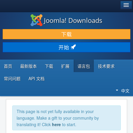
®
JOOMLA!
Joomla! Downloads
下载 & 扩展
下载
发现 & 学习
开始
社区 & 支持
开发者资源
首页
最新版本
下载
扩展
语言包
技术要求
常问问题
API 文档
中文
This page is not yet fully available in your
language. Make a gift to your community by
translating it! Click
here
to start.