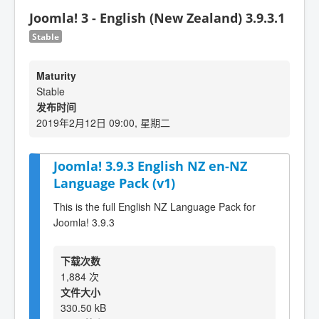
Joomla! 3 - English (New Zealand) 3.9.3.1
Stable
Maturity
Stable
发布时间
2019年2月12日 09:00, 星期二
Joomla! 3.9.3 English NZ en-NZ
Language Pack (v1)
This is the full English NZ Language Pack for
Joomla! 3.9.3
下载次数
1,884 次
文件大小
330.50 kB