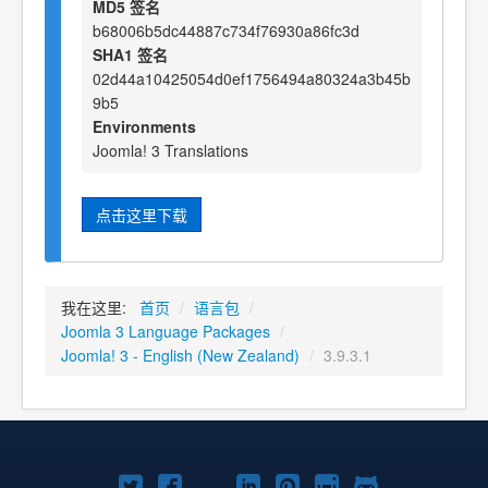
MD5 签名
b68006b5dc44887c734f76930a86fc3d
SHA1 签名
02d44a10425054d0ef1756494a80324a3b45b
9b5
Environments
Joomla! 3 Translations
点击这里下载
我在这里:
首页
/
语言包
/
Joomla 3 Language Packages
/
Joomla! 3 - English (New Zealand)
/
3.9.3.1
Twitter
Facebook
YouTube
LinkedIn
Pinterest
Instagram
GitHub