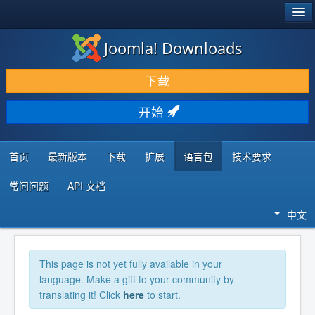
®
JOOMLA!
Joomla! Downloads
下载 & 扩展
下载
发现 & 学习
开始
社区 & 支持
开发者资源
首页
最新版本
下载
扩展
语言包
技术要求
常问问题
API 文档
中文
This page is not yet fully available in your
language. Make a gift to your community by
translating it! Click
here
to start.