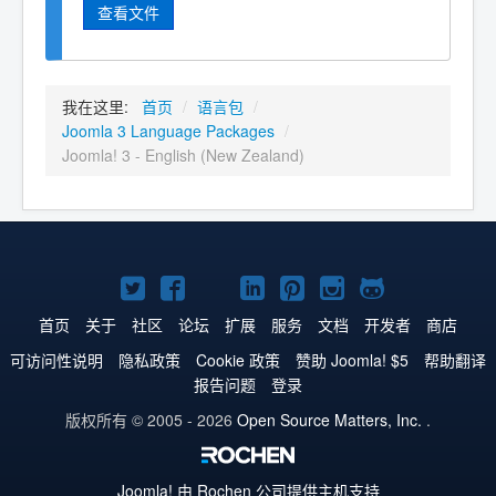
查看文件
我在这里:
首页
/
语言包
/
Joomla 3 Language Packages
/
Joomla! 3 - English (New Zealand)
Twitter
Facebook
YouTube
LinkedIn
Pinterest
Instagram
GitHub
主
主
主
主
主
主
主
首页
关于
社区
论坛
扩展
服务
文档
开发者
商店
页
页
页
页
页
页
页
可访问性说明
隐私政策
Cookie 政策
赞助 Joomla! $5
帮助翻译
报告问题
登录
版权所有 © 2005 - 2026
Open Source Matters, Inc.
.
Joomla!
由 Rochen 公司提供主机支持