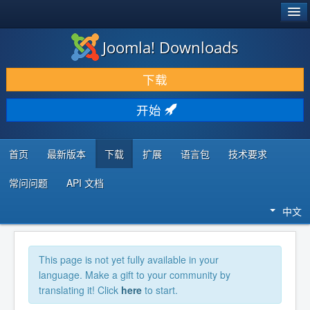
®
JOOMLA!
Joomla! Downloads
下载 & 扩展
下载
发现 & 学习
开始
社区 & 支持
开发者资源
首页
最新版本
下载
扩展
语言包
技术要求
常问问题
API 文档
中文
This page is not yet fully available in your
language. Make a gift to your community by
translating it! Click
here
to start.