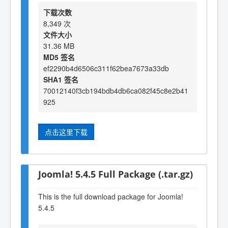
下载次数
8,349 次
文件大小
31.36 MB
MD5 签名
ef2290b4d6506c311f62bea7673a33db
SHA1 签名
70012140f3cb194bdb4db6ca082f45c8e2b41
925
点击这里下载
Joomla! 5.4.5 Full Package (.tar.gz)
This is the full download package for Joomla!
5.4.5