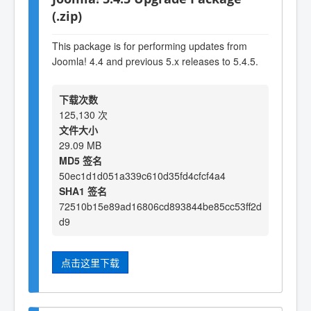
(.zip)
This package is for performing updates from
Joomla! 4.4 and previous 5.x releases to 5.4.5.
下载次数
125,130 次
文件大小
29.09 MB
MD5 签名
50ec1d1d051a339c610d35fd4cfcf4a4
SHA1 签名
72510b15e89ad16806cd893844be85cc53ff2d
d9
点击这里下载