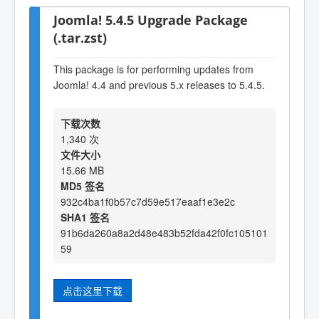
Joomla! 5.4.5 Upgrade Package
(.tar.zst)
This package is for performing updates from
Joomla! 4.4 and previous 5.x releases to 5.4.5.
下载次数
1,340 次
文件大小
15.66 MB
MD5 签名
932c4ba1f0b57c7d59e517eaaf1e3e2c
SHA1 签名
91b6da260a8a2d48e483b52fda42f0fc105101
59
点击这里下载