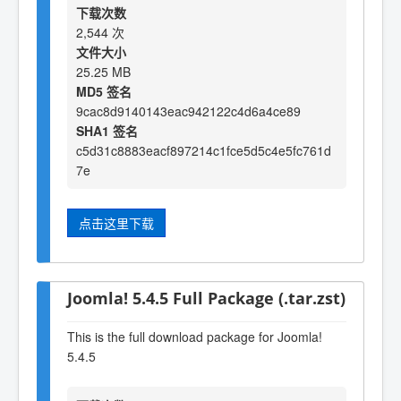
下载次数
2,544 次
文件大小
25.25 MB
MD5 签名
9cac8d9140143eac942122c4d6a4ce89
SHA1 签名
c5d31c8883eacf897214c1fce5d5c4e5fc761d
7e
点击这里下载
Joomla! 5.4.5 Full Package (.tar.zst)
This is the full download package for Joomla!
5.4.5