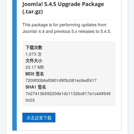
Joomla! 5.4.5 Upgrade Package
(.tar.gz)
This package is for performing updates from
Joomla! 4.4 and previous 5.x releases to 5.4.5.
下载次数
1,073 次
文件大小
23.17 MB
MD5 签名
7209f00b6ef0801d9f3c081ec6edf417
SHA1 签名
7e27413b59220de1dc1132bc817a1c449549
0c03
点击这里下载