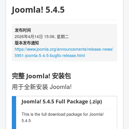
Joomla! 5.4.5
发布时间
2026年4月14日 15:06, 星期二
版本发布通知
https://www.joomla.org/announcements/release-news/
5951-joomla-5-4-5-bugfix-release.html
完整 Joomla! 安装包
用于全新安装 Joomla!
Joomla! 5.4.5 Full Package (.zip)
This is the full download package for Joomla!
5.4.5