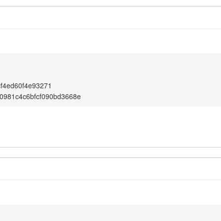
f4ed60f4e93271
0981c4c6bfcf090bd3668e