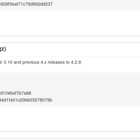
c928f3eaf71c79d992dd237
gz)
! 3.10 and previous 4.x releases to 4.2.9.
e51f46af7b7a88
84d1f401c20b603078079b