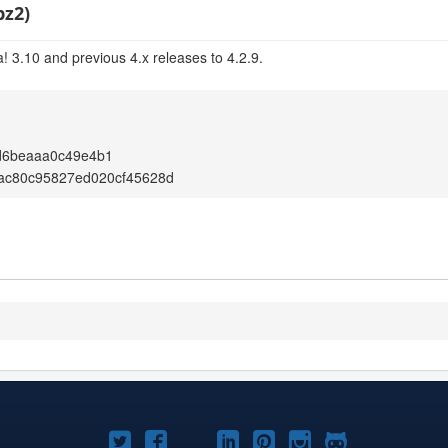
bz2)
! 3.10 and previous 4.x releases to 4.2.9.
d6beaaa0c49e4b1
ac80c95827ed020cf45628d
Twitter
Facebook
YouTube
LinkedIn
Pinterest
Instagram
GitHub