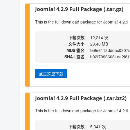
Joomla! 4.2.9 Full Package (.tar.gz)
This is the full download package for Joomla! 4.2.9
下载次数
12,214 次
文件大小
23.46 MB
MD5 签名
fe9e6118dddac0307c
SHA1 签名
b02f70966061ea2f81
点击这里下载
Joomla! 4.2.9 Full Package (.tar.bz2)
This is the full download package for Joomla! 4.2.9
下载次数
5,341 次