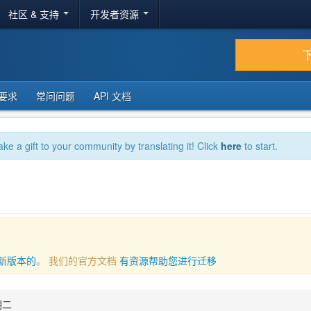
社区 & 支持
开发者资源
要求
常问问题
API 文档
ake a gift to your community by translating it! Click
here
to start.
新版本的
。 我们的官方文档
有资源帮助您进行迁移
期二