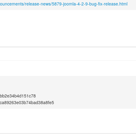
nouncements/release-news/5879-joomla-4-2-9-bug-fix-release.html
bb2e34b4d151c78
ca89263e03b74bad38a8fe5