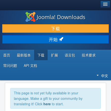
®
JOOMLA!
Joomla! Downloads
下载 & 扩展
下载
发现 & 学习
开始
社区 & 支持
开发者资源
首页
最新版本
下载
扩展
语言包
技术要求
常问问题
API 文档
中文
This page is not yet fully available in your
language. Make a gift to your community by
translating it! Click
here
to start.