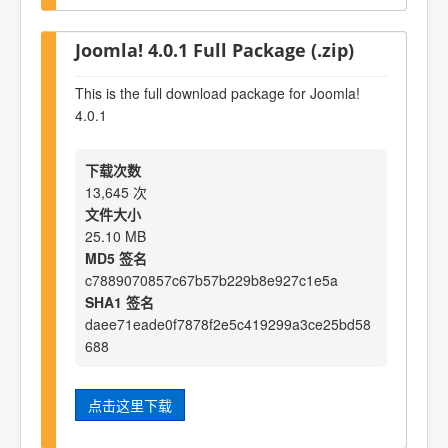
Joomla! 4.0.1 Full Package (.zip)
This is the full download package for Joomla!
4.0.1
下载次数
13,645 次
文件大小
25.10 MB
MD5 签名
c7889070857c67b57b229b8e927c1e5a
SHA1 签名
daee71eade0f7878f2e5c419299a3ce25bd58
688
点击这里下载