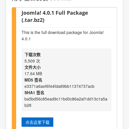
Joomla! 4.0.1 Full Package
(.tar.bz2)
This is the full download package for Joomla!
4.0.1
下载次数
5,509 次
文件大小
17.64 MB
MD5 签名
e3371a6aef6f44fda89bb11374737acb
SHA1 签名
ba5bd56c85ead9c11bd0c86a2af1dd13c1a5a
b28
点击这里下载