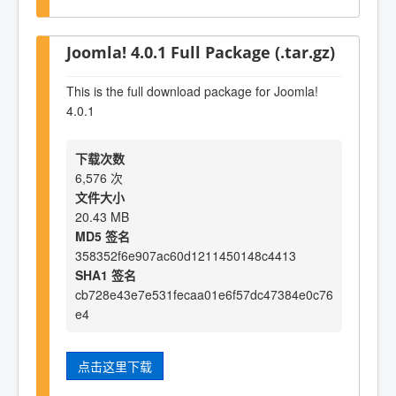
Joomla! 4.0.1 Full Package (.tar.gz)
This is the full download package for Joomla!
4.0.1
下载次数
6,576 次
文件大小
20.43 MB
MD5 签名
358352f6e907ac60d1211450148c4413
SHA1 签名
cb728e43e7e531fecaa01e6f57dc47384e0c76
e4
点击这里下载