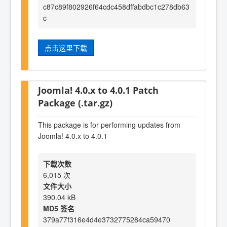
c87c89f802926f64cdc458dffabdbc1c278db63
c
点击这里下载
Joomla! 4.0.x to 4.0.1 Patch
Package (.tar.gz)
This package is for performing updates from
Joomla! 4.0.x to 4.0.1
下载次数
6,015 次
文件大小
390.04 kB
MD5 签名
379a77f316e4d4e3732775284ca59470