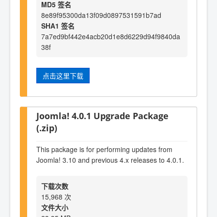
MD5 签名
8e89f95300da13f09d0897531591b7ad
SHA1 签名
7a7ed9bf442e4acb20d1e8d6229d94f9840da
38f
点击这里下载
Joomla! 4.0.1 Upgrade Package
(.zip)
This package is for performing updates from
Joomla! 3.10 and previous 4.x releases to 4.0.1.
下载次数
15,968 次
文件大小