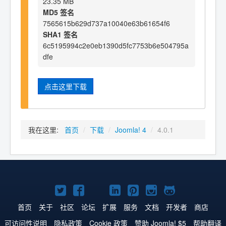
23.35 MB
MD5 签名
7565615b629d737a10040e63b61654f6
SHA1 签名
6c5195994c2e0eb1390d5fc7753b6e504795a
dfe
点击这里下载
我在这里:
首页
/
下载
/
Joomla! 4
/
4.0.1
Twitter
Facebook
YouTube
LinkedIn
Pinterest
Instagram
GitHub
主
主
主
主
主
主
主
首页
关于
社区
论坛
扩展
服务
文档
开发者
商店
页
页
页
页
页
页
页
可访问性说明
隐私政策
Cookie 政策
赞助 Joomla! $5
帮助翻译