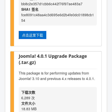
bb8c2e357d1cbb6c442f76f97ae483a7
SHA1 签名
fce8091c48aa4c3d695e6d2b4fe0dc01898cb1
54
点击这里下载
Joomla! 4.0.1 Upgrade Package
(.tar.gz)
This package is for performing updates from
Joomla! 3.10 and previous 4.x releases to 4.0.1.
下载次数
6,289 次
文件大小
18.83 MB