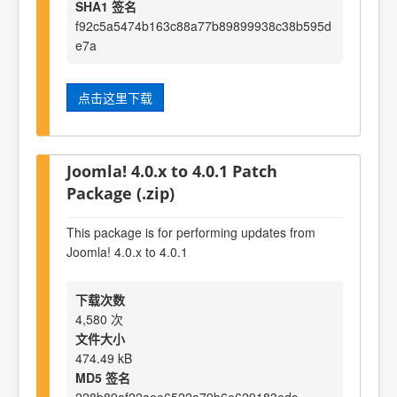
SHA1 签名
f92c5a5474b163c88a77b89899938c38b595d
e7a
点击这里下载
Joomla! 4.0.x to 4.0.1 Patch
Package (.zip)
This package is for performing updates from
Joomla! 4.0.x to 4.0.1
下载次数
4,580 次
文件大小
474.49 kB
MD5 签名