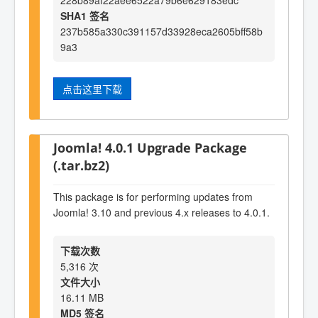
228b89af22aee6522a79b6e629183edc
SHA1 签名
237b585a330c391157d33928eca2605bff58b
9a3
点击这里下载
Joomla! 4.0.1 Upgrade Package
(.tar.bz2)
This package is for performing updates from
Joomla! 3.10 and previous 4.x releases to 4.0.1.
下载次数
5,316 次
文件大小
16.11 MB
MD5 签名