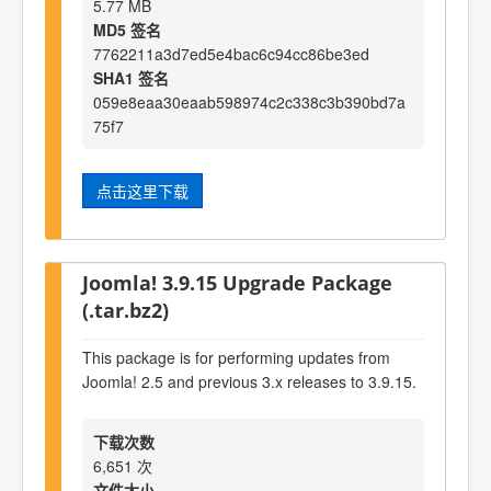
5.77 MB
MD5 签名
7762211a3d7ed5e4bac6c94cc86be3ed
SHA1 签名
059e8eaa30eaab598974c2c338c3b390bd7a
75f7
点击这里下载
Joomla! 3.9.15 Upgrade Package
(.tar.bz2)
This package is for performing updates from
Joomla! 2.5 and previous 3.x releases to 3.9.15.
下载次数
6,651 次
文件大小