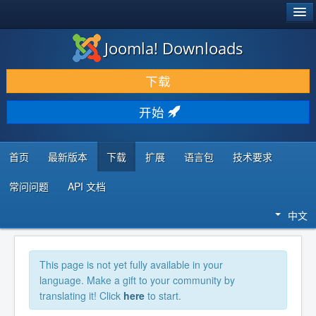
®
JOOMLA!
Joomla! Downloads
下载 & 扩展
下载
发现 & 学习
开始
社区 & 支持
开发者资源
首页
最新版本
下载
扩展
语言包
技术要求
常问问题
API 文档
中文
This page is not yet fully available in your
language. Make a gift to your community by
translating it! Click
here
to start.