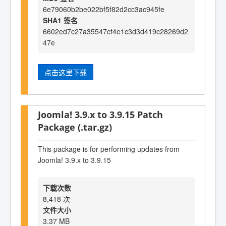
6e79060b2be022bf5f82d2cc3ac945fe
SHA1 签名
6602ed7c27a35547cf4e1c3d3d419c28269d2
47e
点击这里下载
Joomla! 3.9.x to 3.9.15 Patch
Package (.tar.gz)
This package is for performing updates from
Joomla! 3.9.x to 3.9.15
下载次数
8,418 次
文件大小
3.37 MB