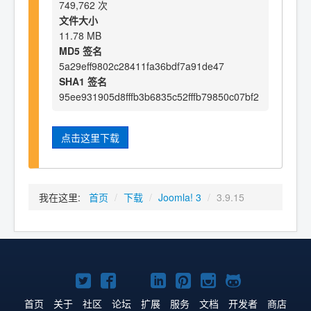
749,762 次
文件大小
11.78 MB
MD5 签名
5a29eff9802c28411fa36bdf7a91de47
SHA1 签名
95ee931905d8fffb3b6835c52fffb79850c07bf2
点击这里下载
我在这里:
首页
/
下载
/
Joomla! 3
/
3.9.15
Twitter
Facebook
YouTube
LinkedIn
Pinterest
Instagram
GitHub
主
主
主
主
主
主
主
首页
关于
社区
论坛
扩展
服务
文档
开发者
商店