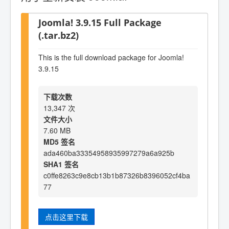
Joomla! 3.9.15 Full Package
(.tar.bz2)
This is the full download package for Joomla!
3.9.15
下载次数
13,347 次
文件大小
7.60 MB
MD5 签名
ada460ba33354958935997279a6a925b
SHA1 签名
c0ffe8263c9e8cb13b1b87326b8396052cf4ba
77
点击这里下载