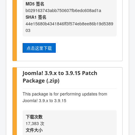
MD5 签名
b029163743abb750607fb6edc608ad1a
SHA1 签名
44e15680b4341846ff3f574eb8ee86b19d5389
03
点击这里下载
Joomla! 3.9.x to 3.9.15 Patch
Package (.zip)
This package is for performing updates from
Joomla! 3.9.x to 3.9.15
下载次数
17,383 次
文件大小