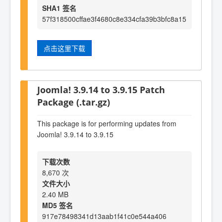
SHA1 签名
57f318500cffae3f4680c8e334cfa39b3bfc8a15
点击这里下载
Joomla! 3.9.14 to 3.9.15 Patch
Package (.tar.gz)
This package is for performing updates from
Joomla! 3.9.14 to 3.9.15
下载次数
8,670 次
文件大小
2.40 MB
MD5 签名
917e78498341d13aab1f41c0e544a406