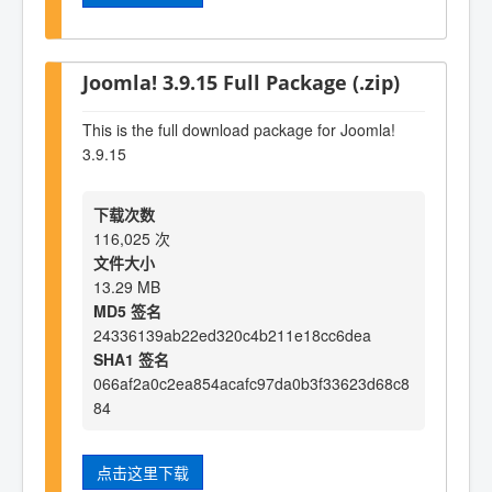
Joomla! 3.9.15 Full Package (.zip)
This is the full download package for Joomla!
3.9.15
下载次数
116,025 次
文件大小
13.29 MB
MD5 签名
24336139ab22ed320c4b211e18cc6dea
SHA1 签名
066af2a0c2ea854acafc97da0b3f33623d68c8
84
点击这里下载