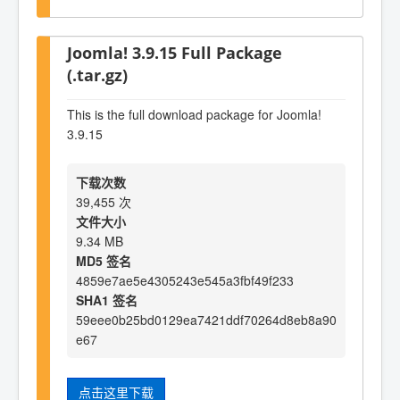
Joomla! 3.9.15 Full Package
(.tar.gz)
This is the full download package for Joomla!
3.9.15
下载次数
39,455 次
文件大小
9.34 MB
MD5 签名
4859e7ae5e4305243e545a3fbf49f233
SHA1 签名
59eee0b25bd0129ea7421ddf70264d8eb8a90
e67
点击这里下载