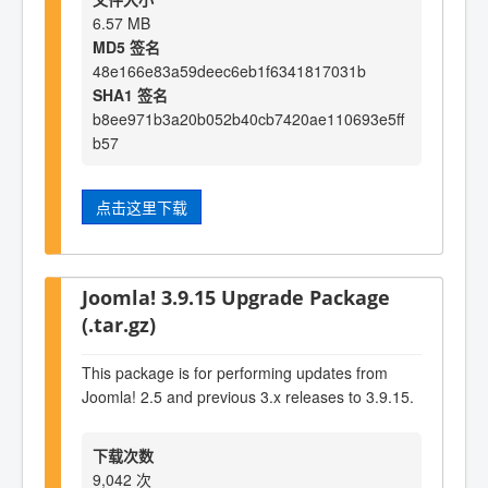
6.57 MB
MD5 签名
48e166e83a59deec6eb1f6341817031b
SHA1 签名
b8ee971b3a20b052b40cb7420ae110693e5ff
b57
点击这里下载
Joomla! 3.9.15 Upgrade Package
(.tar.gz)
This package is for performing updates from
Joomla! 2.5 and previous 3.x releases to 3.9.15.
下载次数
9,042 次