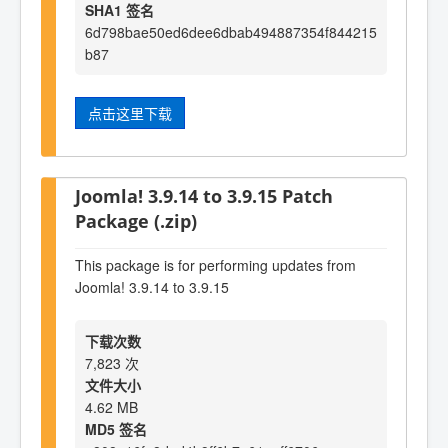
SHA1 签名
6d798bae50ed6dee6dbab494887354f844215
b87
点击这里下载
Joomla! 3.9.14 to 3.9.15 Patch
Package (.zip)
This package is for performing updates from
Joomla! 3.9.14 to 3.9.15
下载次数
7,823 次
文件大小
4.62 MB
MD5 签名