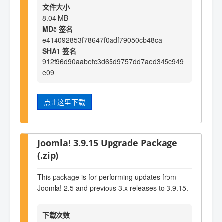
文件大小
8.04 MB
MD5 签名
e414092853f78647f0adf79050cb48ca
SHA1 签名
912f96d90aabefc3d65d9757dd7aed345c949
e09
点击这里下载
Joomla! 3.9.15 Upgrade Package
(.zip)
This package is for performing updates from
Joomla! 2.5 and previous 3.x releases to 3.9.15.
下载次数