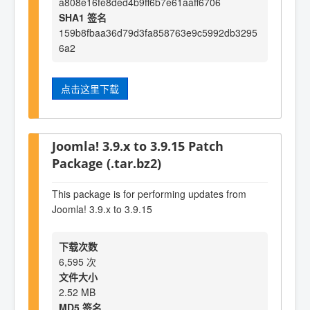
a808e16fe8ded4b9ff6b7e61aaff6706
SHA1 签名
159b8fbaa36d79d3fa858763e9c5992db3295
6a2
点击这里下载
Joomla! 3.9.x to 3.9.15 Patch
Package (.tar.bz2)
This package is for performing updates from
Joomla! 3.9.x to 3.9.15
下载次数
6,595 次
文件大小
2.52 MB
MD5 签名