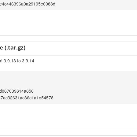
e4c446396a0a29195e0088d
 (.tar.gz)
! 3.9.13 to 3.9.14
dd067039614a656
87ac32631ac36c1a1e54578