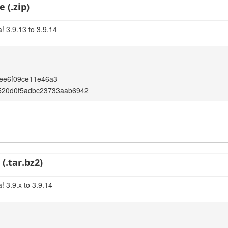
 (.zip)
! 3.9.13 to 3.9.14
ee6f09ce11e46a3
520d0f5adbc23733aab6942
(.tar.bz2)
! 3.9.x to 3.9.14