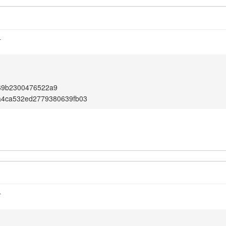
4
69b2300476522a9
a4ca532ed2779380639fb03
4