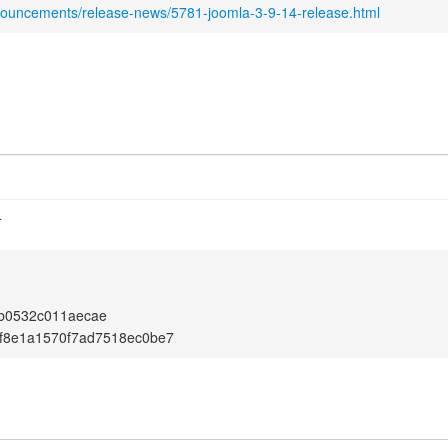
nouncements/release-news/5781-joomla-3-9-14-release.html
4
6b0532c011aecae
f8e1a1570f7ad7518ec0be7