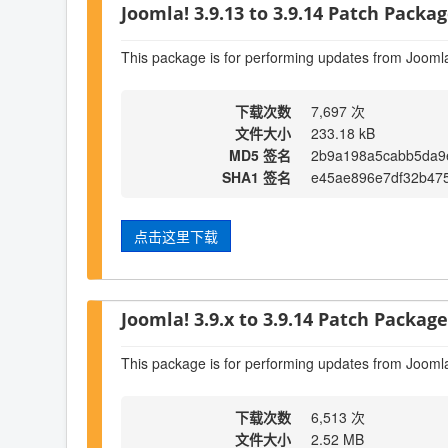
Joomla! 3.9.13 to 3.9.14 Patch Package
This package is for performing updates from Joomla
下载次数
7,697 次
文件大小
233.18 kB
MD5 签名
2b9a198a5cabb5da9
SHA1 签名
e45ae896e7df32b47
点击这里下载
Joomla! 3.9.x to 3.9.14 Patch Package 
This package is for performing updates from Joomla
下载次数
6,513 次
文件大小
2.52 MB