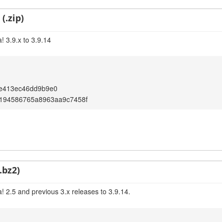
(.zip)
! 3.9.x to 3.9.14
e413ec46dd9b9e0
194586765a8963aa9c7458f
.bz2)
! 2.5 and previous 3.x releases to 3.9.14.