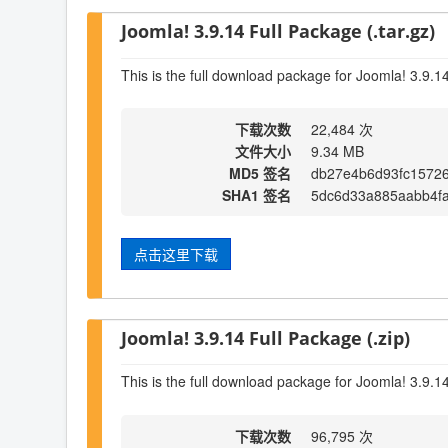
Joomla! 3.9.14 Full Package (.tar.gz)
This is the full download package for Joomla! 3.9.1
下载次数
22,484 次
文件大小
9.34 MB
MD5 签名
db27e4b6d93fc1572
SHA1 签名
5dc6d33a885aabb4f
点击这里下载
Joomla! 3.9.14 Full Package (.zip)
This is the full download package for Joomla! 3.9.1
下载次数
96,795 次