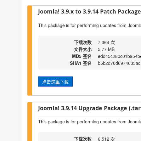
Joomla! 3.9.x to 3.9.14 Patch Package 
This package is for performing updates from Joomla
下载次数
7,364 次
文件大小
5.77 MB
MD5 签名
edd45c28bc01b954b
SHA1 签名
b5b2d70d6974633ac
点击这里下载
Joomla! 3.9.14 Upgrade Package (.tar
This package is for performing updates from Joomla
下载次数
6,512 次