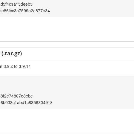
9d5f4c1a15deeb5
de86fcc3a7599a2a877e34
(.tar.gz)
! 3.9.x to 3.9.14
88f2e74807e8ebc
f6b033c1abd1c8356304918