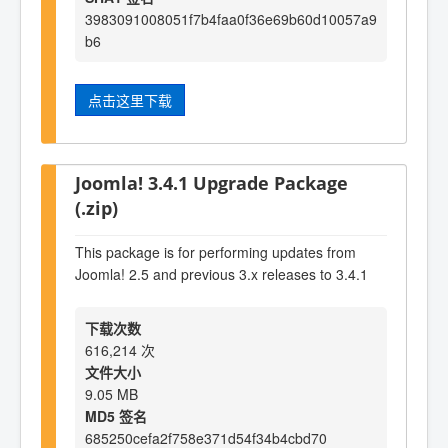
3983091008051f7b4faa0f36e69b60d10057a9
b6
点击这里下载
Joomla! 3.4.1 Upgrade Package
(.zip)
This package is for performing updates from
Joomla! 2.5 and previous 3.x releases to 3.4.1
下载次数
616,214 次
文件大小
9.05 MB
MD5 签名
685250cefa2f758e371d54f34b4cbd70