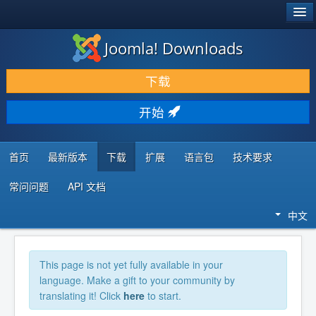
®
JOOMLA!
Joomla! Downloads
下载 & 扩展
下载
发现 & 学习
开始
社区 & 支持
开发者资源
首页
最新版本
下载
扩展
语言包
技术要求
常问问题
API 文档
中文
This page is not yet fully available in your
language. Make a gift to your community by
translating it! Click
here
to start.