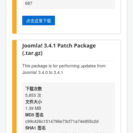
687
点击这里下载
Joomla! 3.4.1 Patch Package
(.tar.gz)
This package is for performing updates from
Joomla! 3.4.0 to 3.4.1
下载次数
5,853 次
文件大小
1.39 MB
MD5 签名
c99c426c1514796e73cf71a74e955c2d
SHA1 签名