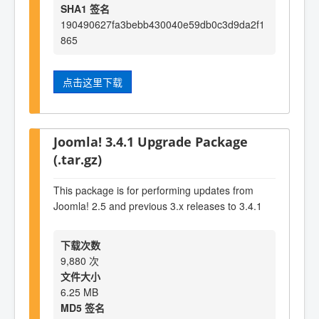
SHA1 签名
190490627fa3bebb430040e59db0c3d9da2f1
865
点击这里下载
Joomla! 3.4.1 Upgrade Package
(.tar.gz)
This package is for performing updates from
Joomla! 2.5 and previous 3.x releases to 3.4.1
下载次数
9,880 次
文件大小
6.25 MB
MD5 签名