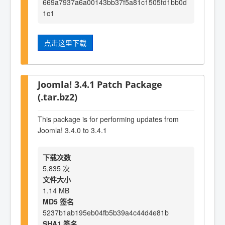
669a7937a6a00143bb37f5a81c1505fd1bb0d
1c1
点击这里下载
Joomla! 3.4.1 Patch Package
(.tar.bz2)
This package is for performing updates from
Joomla! 3.4.0 to 3.4.1
下载次数
5,835 次
文件大小
1.14 MB
MD5 签名
5237b1ab195eb04fb5b39a4c44d4e81b
SHA1 签名