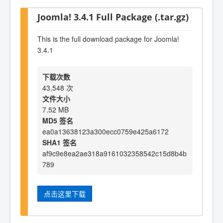
Joomla! 3.4.1 Full Package (.tar.gz)
This is the full download package for Joomla!
3.4.1
下载次数
43,548 次
文件大小
7.52 MB
MD5 签名
ea0a13638123a300ecc0759e425a6172
SHA1 签名
af9c9e8ea2ae318a9161032358542c15d8b4b
789
点击这里下载