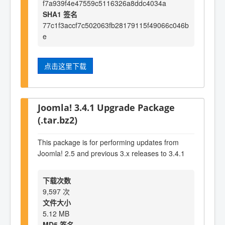
f7a939f4e47559c5116326a8ddc4034a
SHA1 签名
77c1f3accf7c502063fb28179115f49066c046b
e
点击这里下载
Joomla! 3.4.1 Upgrade Package
(.tar.bz2)
This package is for performing updates from
Joomla! 2.5 and previous 3.x releases to 3.4.1
下载次数
9,597 次
文件大小
5.12 MB
MD5 签名