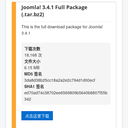
Joomla! 3.4.1 Full Package
(.tar.bz2)
This is the full download package for Joomla!
3.4.1
下载次数
18,168 次
文件大小
6.15 MB
MD5 签名
3da8d38b25cc18a2a2e2c794d1d00ecf
SHA1 签名
ed70ad74c38702ee6569809b5640b8807f55b
342
点击这里下载