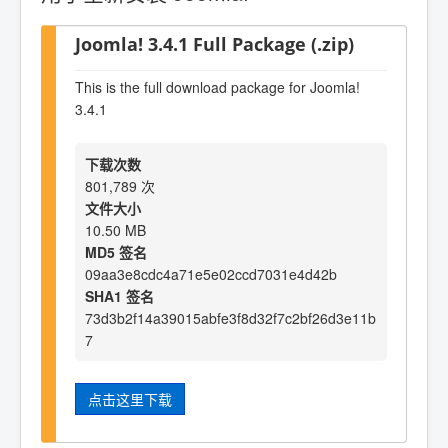
Joomla! 3.4.1 Full Package (.zip)
This is the full download package for Joomla!
3.4.1
下载次数
801,789 次
文件大小
10.50 MB
MD5 签名
09aa3e8cdc4a71e5e02ccd7031e4d42b
SHA1 签名
73d3b2f14a39015abfe3f8d32f7c2bf26d3e11b
7
点击这里下载