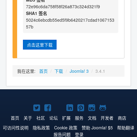
72e96c6da758f58f26a873c324d321f9
SHA1 签名
5024c6ebcdb55ed5f9b6420217cdad1067153
57b
点击这里下载
我在这里:
首页
/
下载
/
Joomla! 3
/
3.4.1
Twitter
Facebook
YouTube
LinkedIn
Pinterest
Instagram
GitHub
主
主
主
主
主
主
主
首页
关于
社区
论坛
扩展
服务
文档
开发者
商店
页
页
页
页
页
页
页
可访问性说明
隐私政策
Cookie 政策
赞助 Joomla! $5
帮助翻译
报告问题
登录