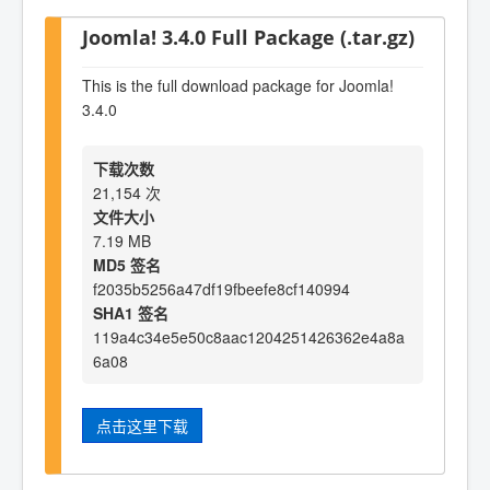
Joomla! 3.4.0 Full Package (.tar.gz)
This is the full download package for Joomla!
3.4.0
下载次数
21,154 次
文件大小
7.19 MB
MD5 签名
f2035b5256a47df19fbeefe8cf140994
SHA1 签名
119a4c34e5e50c8aac1204251426362e4a8a
6a08
点击这里下载