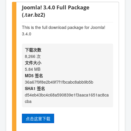
Joomla! 3.4.0 Full Package
(.tar.bz2)
This is the full download package for Joomla!
3.4.0
下载次数
8,266 次
文件大小
5.84 MB
MD5 签名
36a67f9f8e2b49f7f1fbcabc8abb9b5b
SHA1 签名
d54eb43bc4c68a590839e1f3aaca1651ac8ca
cba
点击这里下载