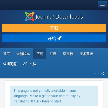
®
JOOMLA!
Joomla! Downloads
下载 & 扩展
下载
发现 & 学习
开始
社区 & 支持
开发者资源
首页
最新版本
下载
扩展
语言包
技术要求
常问问题
API 文档
中文
This page is not yet fully available in your
language. Make a gift to your community by
translating it! Click
here
to start.