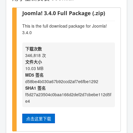
Joomla! 3.4.0 Full Package (.zip)
This is the full download package for Joomla!
3.4.0
下载次数
346,818 次
文件大小
10.03 MB
MD5 签名
d58be4b030a67b92ccd2af7e6fbe1292
SHA1 签名
f5d27a23504c0baa166d2def2d7cbebe112d5f
e4
点击这里下载