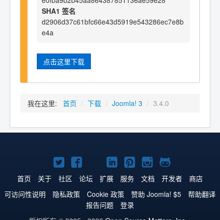
e0fba9b2b45aa864387851136ae59e28
SHA1 签名
d2906d37c61bfc66e43d5919e543286ec7e8b
e4a
点击这里下载
我在这里:
首页
/
下载
/
Joomla! 3
/
3.4.0
Twitter
Facebook
YouTube
LinkedIn
Pinterest
Instagram
GitHub
主
主
主
主
主
主
主
首页
关于
社区
论坛
扩展
服务
文档
开发者
商店
页
页
页
页
页
页
页
可访问性说明
隐私政策
Cookie 政策
赞助 Joomla! $5
帮助翻译
报告问题
登录