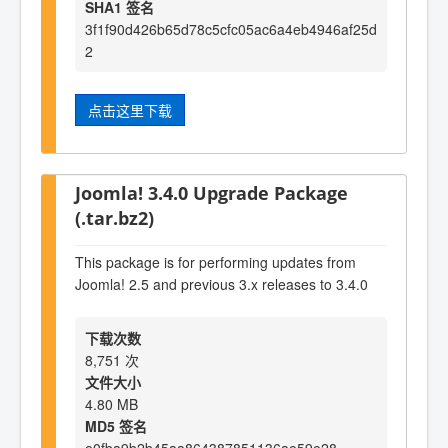
SHA1 签名
3f1f90d426b65d78c5cfc05ac6a4eb4946af25d
2
点击这里下载
Joomla! 3.4.0 Upgrade Package
(.tar.bz2)
This package is for performing updates from
Joomla! 2.5 and previous 3.x releases to 3.4.0
下载次数
8,751 次
文件大小
4.80 MB
MD5 签名