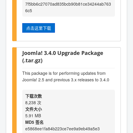
7f5bb6c27070ad835bcb90b81ce34244ab763
6c5
点击这里下载
Joomla! 3.4.0 Upgrade Package
(.tar.gz)
This package is for performing updates from
Joomla! 2.5 and previous 3.x releases to 3.4.0
下载次数
8,238 次
文件大小
5.91 MB
MD5 签名
e5868ee1fa84b223ce7ee9a9eb49a5e3