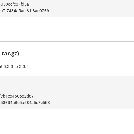
4950dcfc67fd5a
a7f7484a5acf81f3ac0769
.tar.gz)
 3.3.3 to 3.3.4
feb1c5450552dd7
a58694a6c5a584a5c7c553