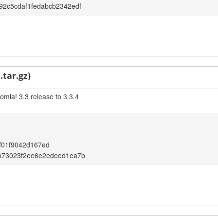
2c5cdaf1fedabcb2342edf
.tar.gz)
omla! 3.3 release to 3.3.4
f01f9042d167ed
b73023f2ee6e2edeed1ea7b