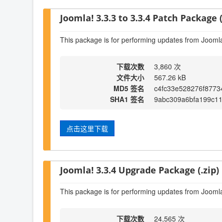
Joomla! 3.3.3 to 3.3.4 Patch Package (
This package is for performing updates from Joomla!
下载次数
3,860 次
文件大小
567.26 kB
MD5 签名
c4fc33e528276f8773
SHA1 签名
9abc309a6bfa199c11
点击这里下载
Joomla! 3.3.4 Upgrade Package (.zip)
This package is for performing updates from Joomla
下载次数
24,565 次