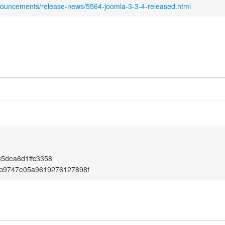
nouncements/release-news/5564-joomla-3-3-4-released.html
5dea6d1ffc3358
b9747e05a9619276127898f