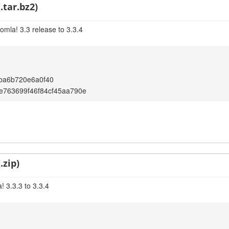
.tar.bz2)
omla! 3.3 release to 3.3.4
ba6b720e6a0f40
e763699f46f84cf45aa790e
.zip)
 3.3.3 to 3.3.4