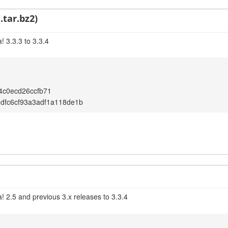
.tar.bz2)
 3.3.3 to 3.3.4
4c0ecd26ccfb71
dfc6cf93a3adf1a118de1b
! 2.5 and previous 3.x releases to 3.3.4