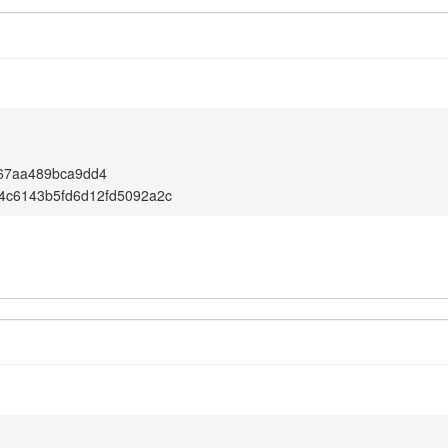
c67aa489bca9dd4
4c6143b5fd6d12fd5092a2c