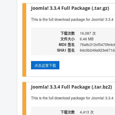
Joomla! 3.3.4 Full Package (.tar.gz)
This is the full download package for Joomla! 3.3.4
下载次数
16,087 次
文件大小
6.46 MB
MD5 签名
76a8c312cf5470fe4
SHA1 签名
64c0b249a923e671d
点击这里下载
Joomla! 3.3.4 Full Package (.tar.bz2)
This is the full download package for Joomla! 3.3.4
下载次数
4,413 次