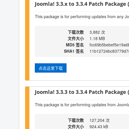
Joomla! 3.3.x to 3.3.4 Patch Package (
This package is for performing updates from any Jo
下载次数
3,882 次
文件大小
1.18 MB
MD5 签名
fcc69b5bebef5e19a6
SHA1 签名
11b12724bc83779d7
点击这里下载
Joomla! 3.3.3 to 3.3.4 Patch Package (
This package is for performing updates from Joomla!
下载次数
127,204 次
文件大小
924.43 kB