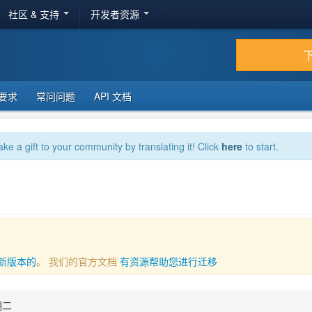
社区 & 支持
开发者资源
要求
常问问题
API 文档
ake a gift to your community by translating it! Click
here
to start.
新版本的
。 我们的官方文档
有资源帮助您进行迁移
期二