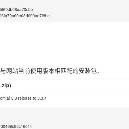
5f60db08da70c5b
96fa79a69e08d699ae7f8bc
请选择与网站当前使用版本相匹配的安装包。
.zip)
omla! 3.3 release to 3.3.4
7d0469c83c16c44