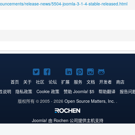
nouncements/release-news/5504-joomla-3-1-4-stable-released.html
Twitter
Facebook
YouTube
LinkedIn
Pinterest
Instagram
GitHub
主
主
主
主
主
主
主
首页
关于
社区
论坛
扩展
服务
文档
开发者
商店
页
页
页
页
页
页
页
性说明
隐私政策
Cookie 政策
赞助 Joomla! $5
帮助翻译
报告问
版权所有 © 2005 - 2026
Open Source Matters, Inc.
.
Joomla!
由 Rochen 公司提供主机支持