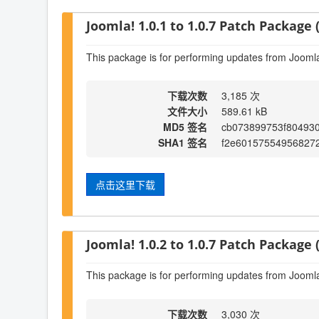
Joomla! 1.0.1 to 1.0.7 Patch Package (
This package is for performing updates from Joomla!
下载次数
3,185 次
文件大小
589.61 kB
MD5 签名
cb073899753f80493
SHA1 签名
f2e601575549568272
点击这里下载
Joomla! 1.0.2 to 1.0.7 Patch Package (
This package is for performing updates from Joomla!
下载次数
3,030 次