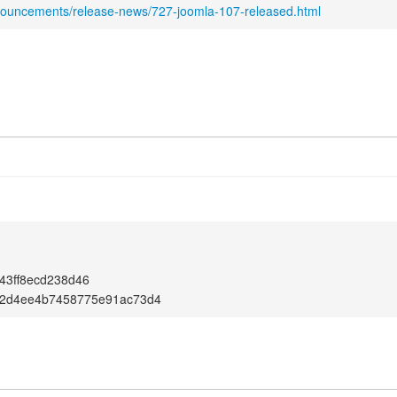
nouncements/release-news/727-joomla-107-released.html
43ff8ecd238d46
2d4ee4b7458775e91ac73d4