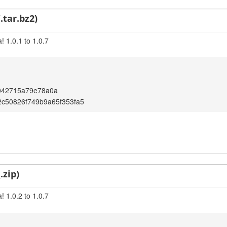
.tar.bz2)
 1.0.1 to 1.0.7
042715a79e78a0a
c50826f749b9a65f353fa5
.zip)
 1.0.2 to 1.0.7