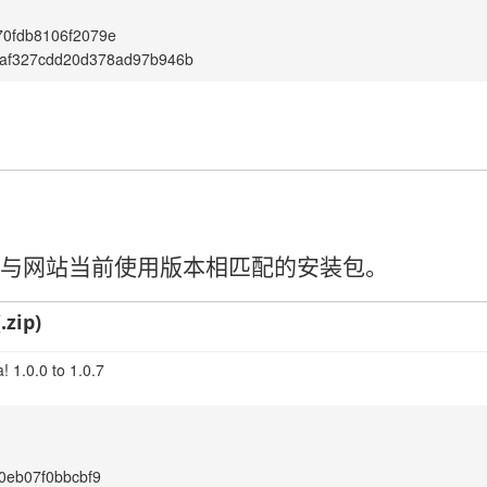
70fdb8106f2079e
af327cdd20d378ad97b946b
请选择与网站当前使用版本相匹配的安装包。
.zip)
 1.0.0 to 1.0.7
0eb07f0bbcbf9