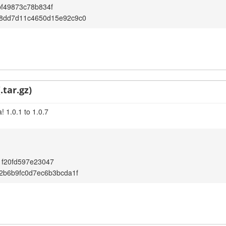
f49873c78b834f
c8dd7d11c4650d15e92c9c0
.tar.gz)
 1.0.1 to 1.0.7
1f20fd597e23047
02b6b9fc0d7ec6b3bcda1f