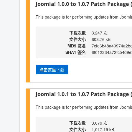
Joomla! 1.0.0 to 1.0.7 Patch Package (
This package is for performing updates from Joomla!
下载次数
3,247 次
文件大小
603.76 kB
MD5 签名
7cfe6b48a40974a2b
SHA1 签名
6f012334a72fc54d9e
点击这里下载
Joomla! 1.0.1 to 1.0.7 Patch Package (
This package is for performing updates from Joomla!
下载次数
3,079 次
文件大小
1,017.19 kB