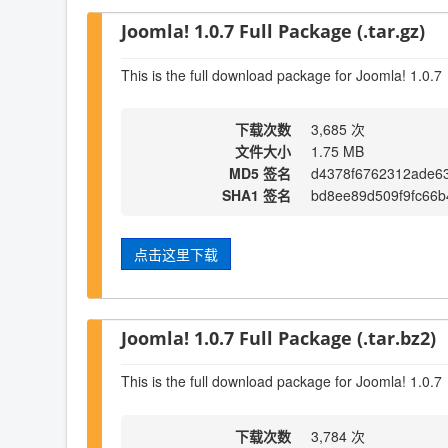
Joomla! 1.0.7 Full Package (.tar.gz)
This is the full download package for Joomla! 1.0.7
下载次数
3,685 次
文件大小
1.75 MB
MD5 签名
d4378f6762312ade6
SHA1 签名
bd8ee89d509f9fc66b
点击这里下载
Joomla! 1.0.7 Full Package (.tar.bz2)
This is the full download package for Joomla! 1.0.7
下载次数
3,784 次