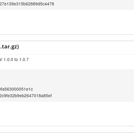
27e139e315b62889d5c4478
.tar.gz)
 1.0.0 to 1.0.7
0fa563000051e1c
2c9fe32b9eb2647018a85ef