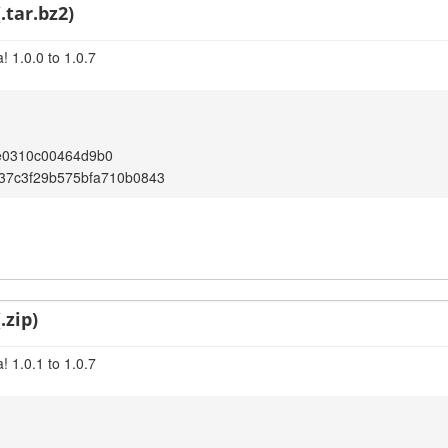
.tar.bz2)
 1.0.0 to 1.0.7
e0310c00464d9b0
37c3f29b575bfa710b0843
.zip)
 1.0.1 to 1.0.7