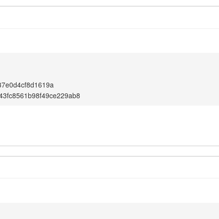
37e0d4cf8d1619a
43fc8561b98f49ce229ab8