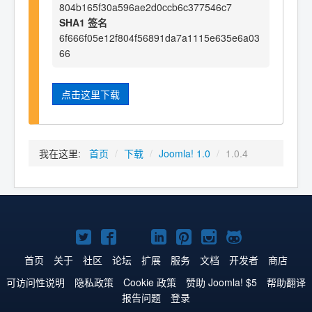
804b165f30a596ae2d0ccb6c377546c7
SHA1 签名
6f666f05e12f804f56891da7a1115e635e6a03
66
点击这里下载
我在这里:
首页
/
下载
/
Joomla! 1.0
/
1.0.4
Twitter
Facebook
YouTube
LinkedIn
Pinterest
Instagram
GitHub
主
主
主
主
主
主
主
首页
关于
社区
论坛
扩展
服务
文档
开发者
商店
页
页
页
页
页
页
页
可访问性说明
隐私政策
Cookie 政策
赞助 Joomla! $5
帮助翻译
报告问题
登录