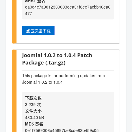
SHA1 签名
ea0d4c7a9012339003eea31f8ee7acbb46ea6
477
点击这里下载
Joomla! 1.0.2 to 1.0.4 Patch
Package (.tar.gz)
This package is for performing updates from
Joomla! 1.0.2 to 1.0.4
下载次数
3,239 次
文件大小
480.40 kB
MD5 签名
0e1f7569006e45697be8cde83b459c05