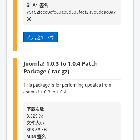
SHA1 签名
75132fecd3dfe69a03d505f4ef249e3deac8a7
36
点击这里下载
Joomla! 1.0.3 to 1.0.4 Patch
Package (.tar.gz)
This package is for performing updates from
Joomla! 1.0.3 to 1.0.4
下载次数
3,329 次
文件大小
396.86 kB
MD5 签名