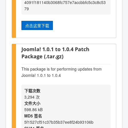
4091f181140b3068fc757e7accbbfc5c3c8c53
79
点击这里下载
Joomla! 1.0.1 to 1.0.4 Patch
Package (.tar.gz)
This package is for performing updates from
Joomla! 1.0.1 to 1.0.4
下载次数
3,294 次
文件大小
598.86 kB
MD5 签名
5f1527cf51c37b35b37ee8f24b93106b