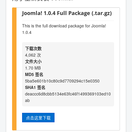
Joomla! 1.0.4 Full Package (.tar.gz)
This is the full download package for Joomla!
1.0.4
下载次数
4,062 次
文件大小
1.70 MB
MD5 签名
5ba5e601b10c80c9d7709294c15e0350
SHA1 签名
deaccc6d8cbb5134e63fc46f1499369103ed10
ab
点击这里下载