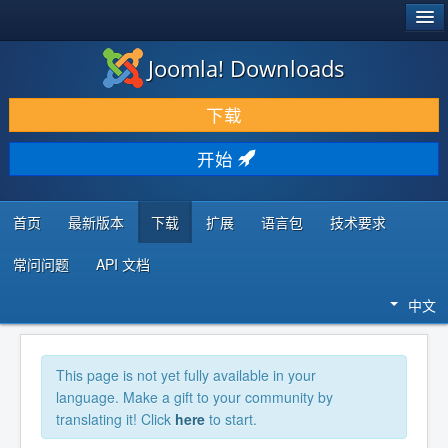
®
JOOMLA!
Joomla! Downloads
下载 & 扩展
下载
发现 & 学习
开始
社区 & 支持
开发者资源
首页
最新版本
下载
扩展
语言包
技术要求
常问问题
API 文档
中文
This page is not yet fully available in your
language. Make a gift to your community by
translating it! Click
here
to start.