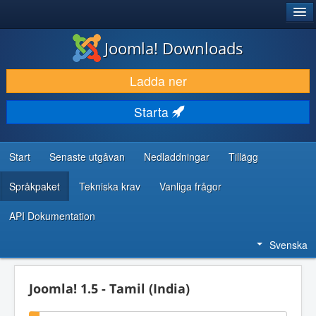
®
JOOMLA!
Joomla! Downloads
LADDA NER & UTÖKA
Ladda ner
UPPTÄCK & LÄR
Starta
GEMENSKAP & SUPPORT
RESURSER FÖR UTVECKLARE
Start
Senaste utgåvan
Nedladdningar
Tillägg
Språkpaket
Tekniska krav
Vanliga frågor
API Dokumentation
Svenska
Joomla! 1.5 - Tamil (India)