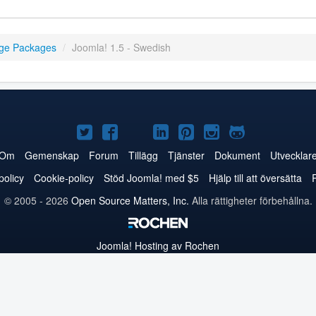
ge Packages
/
Joomla! 1.5 - Swedish
Joomla!
Joomla!
Joomla!
Joomla!
Joomla!
Joomla!
Joomla!
på
på
på
på
på
på
på
Om
Gemenskap
Forum
Tillägg
Tjänster
Dokument
Utvecklar
Twitter
Facebook
YouTube
LinkedIn
Pinterest
Instagram
GitHub
policy
Cookie-policy
Stöd Joomla! med $5
Hjälp till att översätta
© 2005 - 2026
Open Source Matters, Inc.
Alla rättigheter förbehållna.
Joomla!
Hosting av Rochen