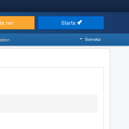
da ner
Starta
Svenska
ation