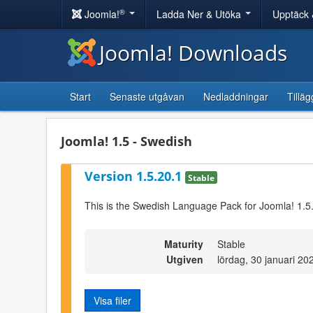
®
Joomla!
Ladda Ner & Utöka
Upptäck 
Joomla! Downloads
Start
Senaste utgåvan
Nedladdningar
Tilläg
Joomla! 1.5 - Swedish
Version 1.5.20.1
Stable
This is the Swedish Language Pack for Joomla! 1.5
Maturity
Stable
Utgiven
lördag, 30 januari 20
Visa filer