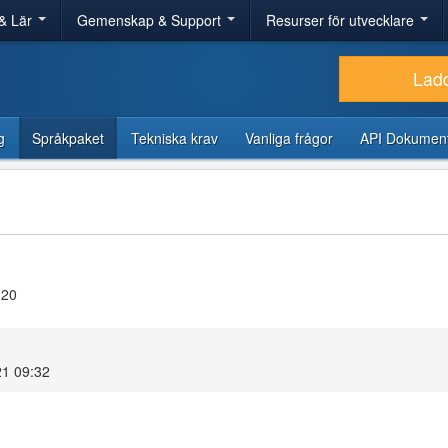
& Lär
Gemenskap & Support
Resurser för utvecklare
Lad
g
Språkpaket
Tekniska krav
Vanliga frågor
API Dokument
.20
21 09:32