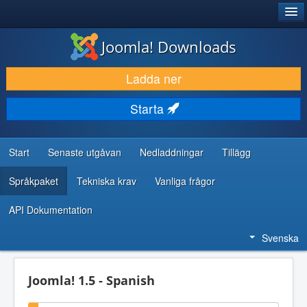
®
JOOMLA!
Joomla! Downloads
LADDA NER & UTÖKA
Ladda ner
UPPTÄCK & LÄR
Starta
GEMENSKAP & SUPPORT
RESURSER FÖR UTVECKLARE
Start
Senaste utgåvan
Nedladdningar
Tillägg
Språkpaket
Tekniska krav
Vanliga frågor
API Dokumentation
Svenska
Joomla! 1.5 - Spanish