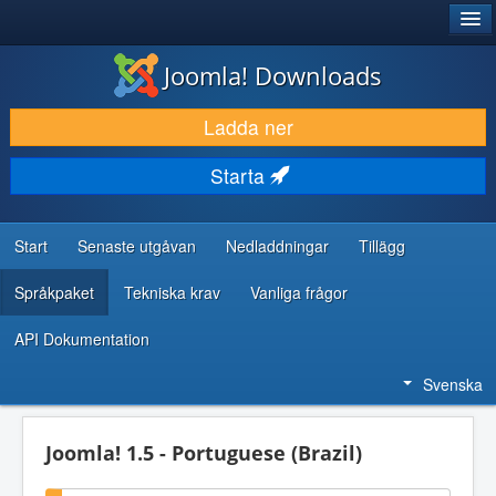
®
JOOMLA!
Joomla! Downloads
LADDA NER & UTÖKA
Ladda ner
UPPTÄCK & LÄR
Starta
GEMENSKAP & SUPPORT
RESURSER FÖR UTVECKLARE
Start
Senaste utgåvan
Nedladdningar
Tillägg
Språkpaket
Tekniska krav
Vanliga frågor
API Dokumentation
Svenska
Joomla! 1.5 - Portuguese (Brazil)