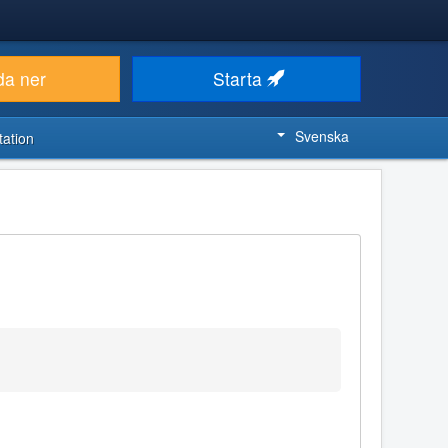
da ner
Starta
Svenska
ation