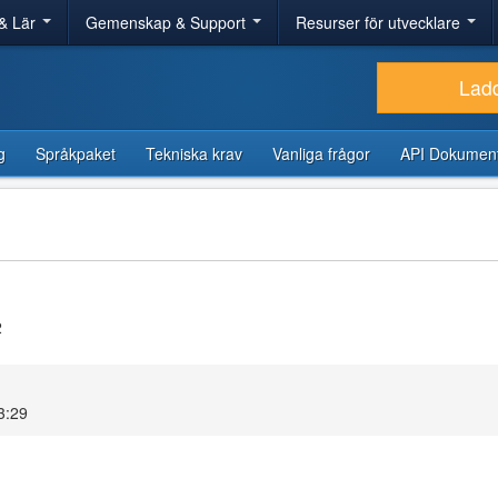
& Lär
Gemenskap & Support
Resurser för utvecklare
Lad
g
Språkpaket
Tekniska krav
Vanliga frågor
API Dokument
2
13:29