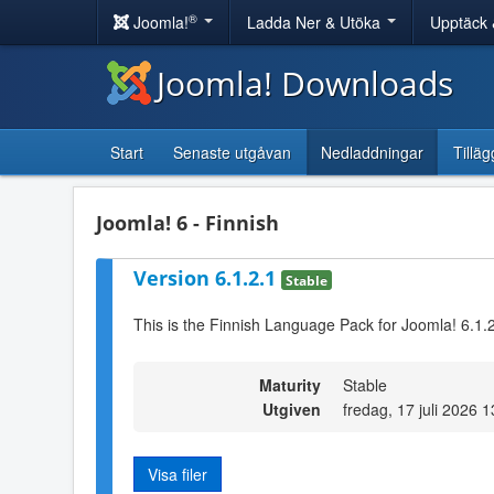
®
Joomla!
Ladda Ner & Utöka
Upptäck 
Joomla! Downloads
Start
Senaste utgåvan
Nedladdningar
Tilläg
Joomla! 6 - Finnish
Version 6.1.2.1
Stable
This is the Finnish Language Pack for Joomla! 6.1.
Maturity
Stable
Utgiven
fredag, 17 juli 2026 
Visa filer