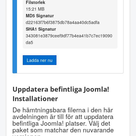
Filstorlek
15:21 MB
MD5 Signatur
d22163f7b6f3875db78a4aa40dc5adfa
SHA1 Signatur
343081e3879ceef9df77b4ea41b7c7ec19090
da5
Ladda ner nu
Uppdatera befintliga Joomla!
Installationer
De hämtningsbara filerna i den här
avdelningen är till för att uppdatera
befintliga Joomla! platser. Välj det
paket som matchar den nuvarande