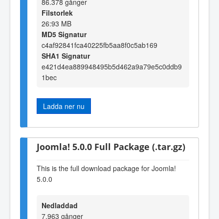
86.378 gånger
Filstorlek
26:93 MB
MD5 Signatur
c4af92841fca40225fb5aa8f0c5ab169
SHA1 Signatur
e421d4ea889948495b5d462a9a79e5c0ddb9
1bec
Ladda ner nu
Joomla! 5.0.0 Full Package (.tar.gz)
This is the full download package for Joomla!
5.0.0
Nedladdad
7.963 gånger