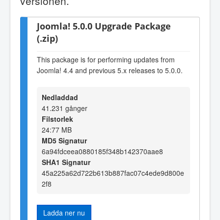
versionen.
Joomla! 5.0.0 Upgrade Package
(.zip)
This package is for performing updates from
Joomla! 4.4 and previous 5.x releases to 5.0.0.
Nedladdad
41.231 gånger
Filstorlek
24:77 MB
MD5 Signatur
6a94fdceea0880185f348b142370aae8
SHA1 Signatur
45a225a62d722b613b887fac07c4ede9d800e
2f8
Ladda ner nu