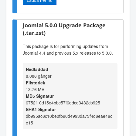
Joomla! 5.0.0 Upgrade Package
(.tar.zst)
This package is for performing updates from
Joomla! 4.4 and previous 5.x releases to 5.0.0.
Nedladdad
8.086 gånger
Filstorlek
13:76 MB
MD5 Signatur
6752f10d15e4bbc57f6ddcd3432cb925
SHA1 Signatur
db995ac6c10be0fb90d4993da73f4d6eae46c
e15