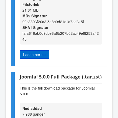
Filstorlek
21:61 MB
MD5 Signatur
09c8896f26a3f5d8e9d21effa7ed615f
SHA1 Signatur
fafa616ab0d9dce6a6b207b02ac49e8f253a42
45
Ladda ner nu
Joomla! 5.0.0 Full Package (.tar.zst)
This is the full download package for Joomla!
5.0.0
Nedladdad
7.988 gånger