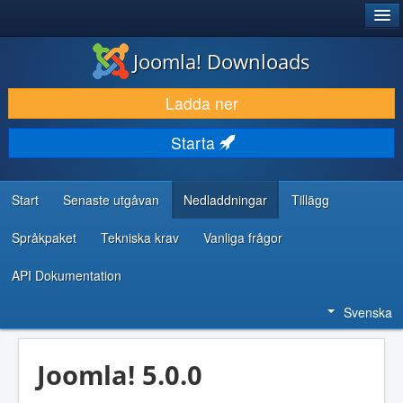
®
JOOMLA!
Joomla! Downloads
LADDA NER & UTÖKA
Ladda ner
UPPTÄCK & LÄR
Starta
GEMENSKAP & SUPPORT
RESURSER FÖR UTVECKLARE
Start
Senaste utgåvan
Nedladdningar
Tillägg
Språkpaket
Tekniska krav
Vanliga frågor
API Dokumentation
Svenska
Joomla! 5.0.0