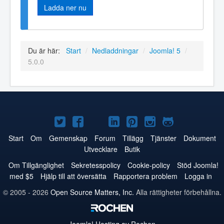
Ladda ner nu
Du är här:
Start
/
Nedladdningar
/
Joomla! 5
/
5.0.0
Joomla!
Joomla!
Joomla!
Joomla!
Joomla!
Joomla!
Joomla!
på
på
på
på
på
på
på
Start
Om
Gemenskap
Forum
Tillägg
Tjänster
Dokument
Utvecklare
Butik
Twitter
Facebook
YouTube
LinkedIn
Pinterest
Instagram
GitHub
Om Tillgänglighet
Sekretesspolicy
Cookie-policy
Stöd Joomla!
med $5
Hjälp till att översätta
Rapportera problem
Logga in
© 2005 - 2026
Open Source Matters, Inc.
Alla rättigheter förbehållna.
Joomla!
Hosting av Rochen