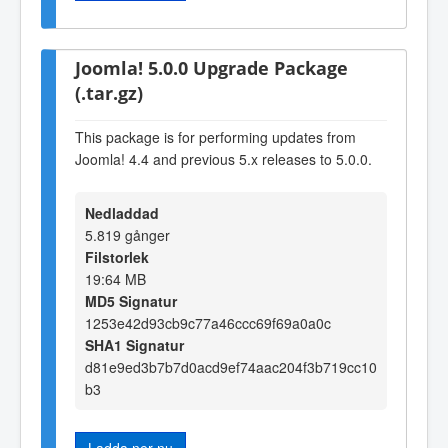
Joomla! 5.0.0 Upgrade Package
(.tar.gz)
This package is for performing updates from
Joomla! 4.4 and previous 5.x releases to 5.0.0.
Nedladdad
5.819 gånger
Filstorlek
19:64 MB
MD5 Signatur
1253e42d93cb9c77a46ccc69f69a0a0c
SHA1 Signatur
d81e9ed3b7b7d0acd9ef74aac204f3b719cc10
b3
Ladda ner nu