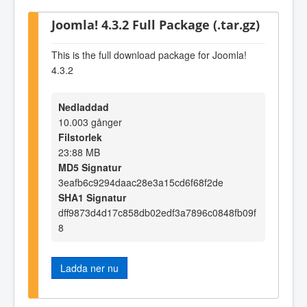
Joomla! 4.3.2 Full Package (.tar.gz)
This is the full download package for Joomla!
4.3.2
Nedladdad
10.003 gånger
Filstorlek
23:88 MB
MD5 Signatur
3eafb6c9294daac28e3a15cd6f68f2de
SHA1 Signatur
dff9873d4d17c858db02edf3a7896c0848fb09f
8
Ladda ner nu