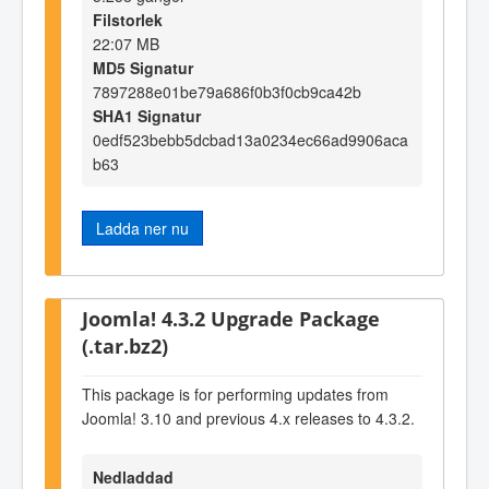
Filstorlek
22:07 MB
MD5 Signatur
7897288e01be79a686f0b3f0cb9ca42b
SHA1 Signatur
0edf523bebb5dcbad13a0234ec66ad9906aca
b63
Ladda ner nu
Joomla! 4.3.2 Upgrade Package
(.tar.bz2)
This package is for performing updates from
Joomla! 3.10 and previous 4.x releases to 4.3.2.
Nedladdad