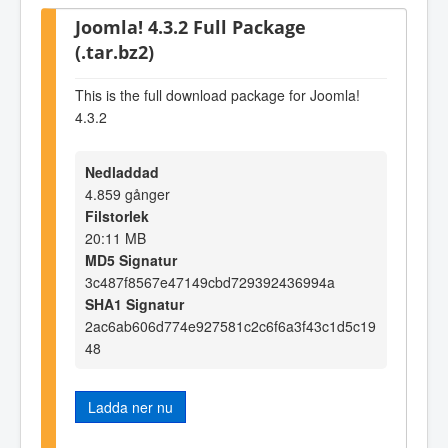
Joomla! 4.3.2 Full Package
(.tar.bz2)
This is the full download package for Joomla!
4.3.2
Nedladdad
4.859 gånger
Filstorlek
20:11 MB
MD5 Signatur
3c487f8567e47149cbd729392436994a
SHA1 Signatur
2ac6ab606d774e927581c2c6f6a3f43c1d5c19
48
Ladda ner nu