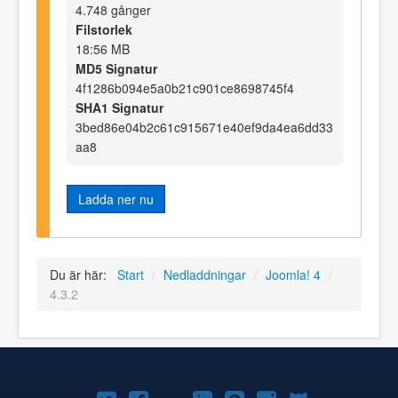
4.748 gånger
Filstorlek
18:56 MB
MD5 Signatur
4f1286b094e5a0b21c901ce8698745f4
SHA1 Signatur
3bed86e04b2c61c915671e40ef9da4ea6dd33
aa8
Ladda ner nu
Du är här:
Start
/
Nedladdningar
/
Joomla! 4
/
4.3.2