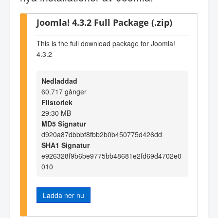
Joomla! 4.3.2 Full Package (.zip)
This is the full download package for Joomla!
4.3.2
Nedladdad
60.717 gånger
Filstorlek
29:30 MB
MD5 Signatur
d920a87dbbbf8fbb2b0b450775d426dd
SHA1 Signatur
e926328f9b6be9775bb48681e2fd69d4702e0
010
Ladda ner nu