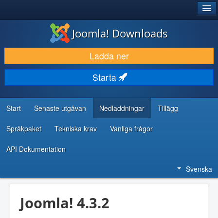
®
JOOMLA!
Joomla! Downloads
LADDA NER & UTÖKA
Ladda ner
UPPTÄCK & LÄR
Starta
GEMENSKAP & SUPPORT
RESURSER FÖR UTVECKLARE
Start
Senaste utgåvan
Nedladdningar
Tillägg
Språkpaket
Tekniska krav
Vanliga frågor
API Dokumentation
Svenska
Joomla! 4.3.2