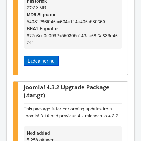
Filstorlek
27:32 MB
MD5 Signatur
54081286f046cc604b114e406c580360
SHA1 Signatur
677c3cd0e0992a550305c143ae68f3a839e46
761
Ladda ner nu
Joomla! 4.3.2 Upgrade Package
(.tar.gz)
This package is for performing updates from
Joomla! 3.10 and previous 4.x releases to 4.3.2.
Nedladdad
5.258 gånger