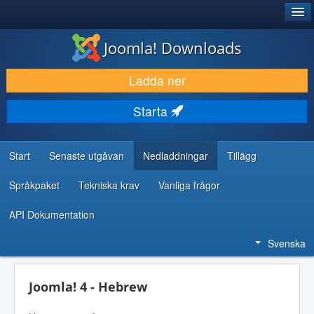
®
JOOMLA!
Joomla! Downloads
LADDA NER & UTÖKA
Ladda ner
UPPTÄCK & LÄR
Starta
GEMENSKAP & SUPPORT
RESURSER FÖR UTVECKLARE
Start
Senaste utgåvan
Nedladdningar
Tillägg
Språkpaket
Tekniska krav
Vanliga frågor
API Dokumentation
Svenska
Joomla! 4 - Hebrew