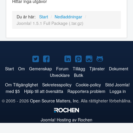
Hittar inga utgåvor
Du är här:
Start
/
Nedladdningar
/
Joomla! 1.5.1 Full Package (.tar.gz)
Joomla!
Joomla!
Joomla!
Joomla!
Joomla!
Joomla!
Joomla!
på
på
på
på
på
på
på
Start
Om
Gemenskap
Forum
Tillägg
Tjänster
Dokument
Utvecklare
Butik
Twitter
Facebook
YouTube
LinkedIn
Pinterest
Instagram
GitHub
Om Tillgänglighet
Sekretesspolicy
Cookie-policy
Stöd Joomla!
med $5
Hjälp till att översätta
Rapportera problem
Logga in
© 2005 - 2026
Open Source Matters, Inc.
Alla rättigheter förbehållna.
Joomla!
Hosting av Rochen