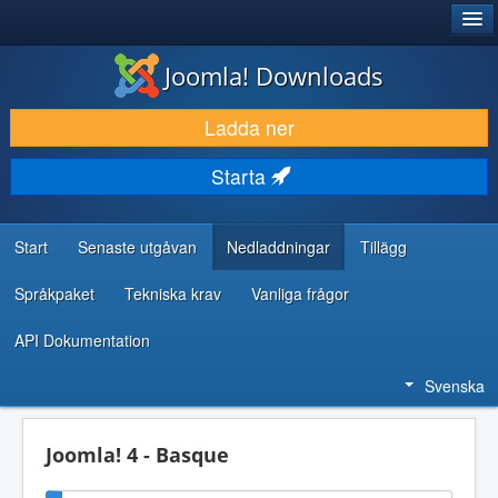
®
JOOMLA!
Joomla! Downloads
LADDA NER & UTÖKA
Ladda ner
UPPTÄCK & LÄR
Starta
GEMENSKAP & SUPPORT
RESURSER FÖR UTVECKLARE
Start
Senaste utgåvan
Nedladdningar
Tillägg
Språkpaket
Tekniska krav
Vanliga frågor
API Dokumentation
Svenska
Joomla! 4 - Basque