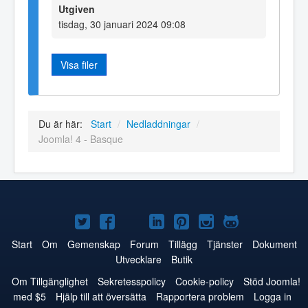
Utgiven
tisdag, 30 januari 2024 09:08
Visa filer
Du är här:
Start
/
Nedladdningar
/
Joomla! 4 - Basque
Joomla!
Joomla!
Joomla!
Joomla!
Joomla!
Joomla!
Joomla!
på
på
på
på
på
på
på
Start
Om
Gemenskap
Forum
Tillägg
Tjänster
Dokument
Utvecklare
Butik
Twitter
Facebook
YouTube
LinkedIn
Pinterest
Instagram
GitHub
Om Tillgänglighet
Sekretesspolicy
Cookie-policy
Stöd Joomla!
med $5
Hjälp till att översätta
Rapportera problem
Logga in