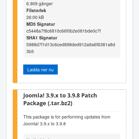
6.909 gånger
Filstorlek
26:00 kB
MD5 Signatur
c5448a7f8c6810c66f0b2e081bde0c7f
SHA1 Signatur
5988d7f1d13c6ced898ded912a9a6f6381a8d
3b5
Ladda ner nu
Joomla! 3.9.x to 3.9.8 Patch
Package (.tar.bz2)
This package is for performing updates from
Joomla! 3.9.x to 3.9.8