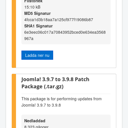
Filstorlek
15:10 kB
MD5 Signatur
4fcca1d3b18aa7a125cf977f19086b87
SHA1 Signatur
6e3eec06c017a70843952bced0e634ea3568
967a
Ladda ner nu
Joomla! 3.9.7 to 3.9.8 Patch
Package (.tar.gz)
This package is for performing updates from
Joomla! 3.9.7 to 3.9.8
Nedladdad
8.323 gånger