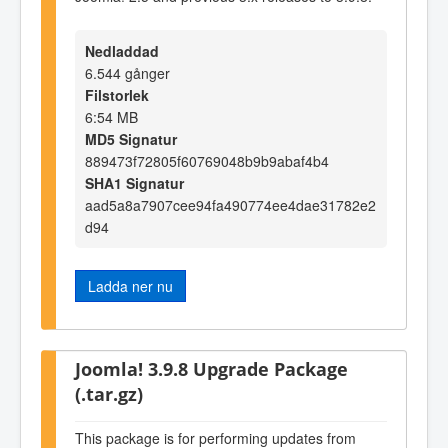
Nedladdad
6.544 gånger
Filstorlek
6:54 MB
MD5 Signatur
889473f72805f60769048b9b9abaf4b4
SHA1 Signatur
aad5a8a7907cee94fa490774ee4dae31782e2
d94
Ladda ner nu
Joomla! 3.9.8 Upgrade Package
(.tar.gz)
This package is for performing updates from