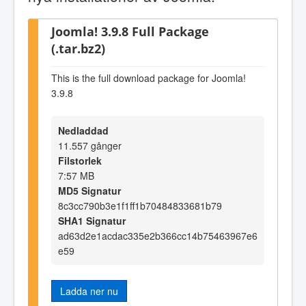
Joomla! 3.9.8 Full Package
(.tar.bz2)
This is the full download package for Joomla!
3.9.8
Nedladdad
11.557 gånger
Filstorlek
7:57 MB
MD5 Signatur
8c3cc790b3e1f1ff1b70484833681b79
SHA1 Signatur
ad63d2e1acdac335e2b366cc14b75463967e6
e59
Ladda ner nu