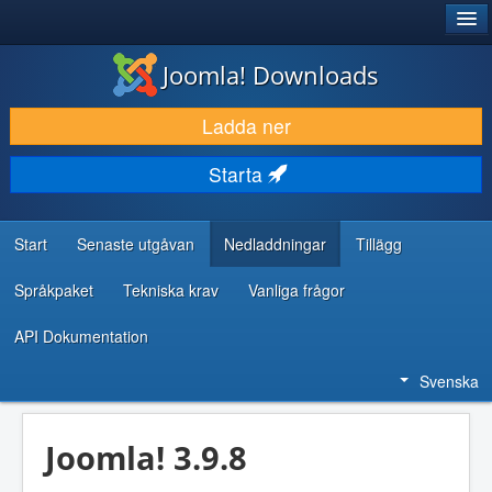
®
JOOMLA!
Joomla! Downloads
LADDA NER & UTÖKA
Ladda ner
UPPTÄCK & LÄR
Starta
GEMENSKAP & SUPPORT
RESURSER FÖR UTVECKLARE
Start
Senaste utgåvan
Nedladdningar
Tillägg
Språkpaket
Tekniska krav
Vanliga frågor
API Dokumentation
Svenska
Joomla! 3.9.8