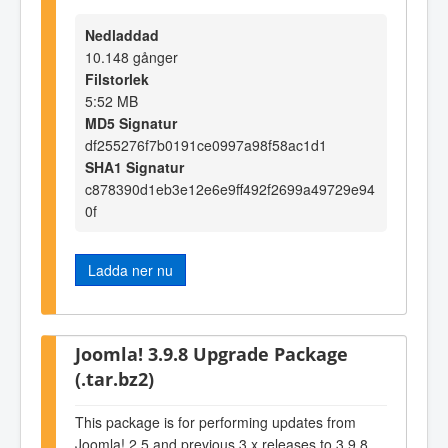
Nedladdad
10.148 gånger
Filstorlek
5:52 MB
MD5 Signatur
df255276f7b0191ce0997a98f58ac1d1
SHA1 Signatur
c878390d1eb3e12e6e9ff492f2699a49729e94
0f
Ladda ner nu
Joomla! 3.9.8 Upgrade Package
(.tar.bz2)
This package is for performing updates from
Joomla! 2.5 and previous 3.x releases to 3.9.8.