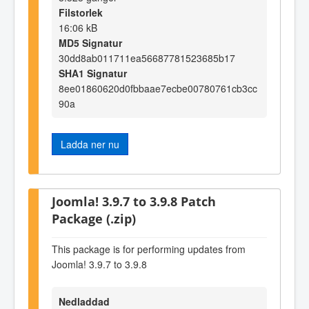
Filstorlek
16:06 kB
MD5 Signatur
30dd8ab011711ea56687781523685b17
SHA1 Signatur
8ee01860620d0fbbaae7ecbe00780761cb3cc
90a
Ladda ner nu
Joomla! 3.9.7 to 3.9.8 Patch
Package (.zip)
This package is for performing updates from
Joomla! 3.9.7 to 3.9.8
Nedladdad