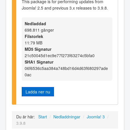
This package is for performing updates from
Joomla! 2.5 and previous 3.x releases to 3.9.8.
Nedladdad
698.811 gånger
Filstorlek
11:79 MB
MD5 Signatur
21c50045d1ec9e77f273f63274c5bfa0
SHA1 Signatur
06f6536c5aa384a748bd16d4d63f680297ade
0ac
Ladda ner nu
Du är här:
Start
/
Nedladdningar
/
Joomla! 3
/
3.9.8