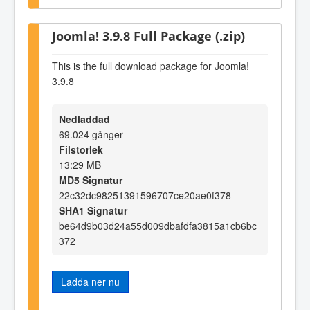
Joomla! 3.9.8 Full Package (.zip)
This is the full download package for Joomla!
3.9.8
Nedladdad
69.024 gånger
Filstorlek
13:29 MB
MD5 Signatur
22c32dc98251391596707ce20ae0f378
SHA1 Signatur
be64d9b03d24a55d009dbafdfa3815a1cb6bc
372
Ladda ner nu