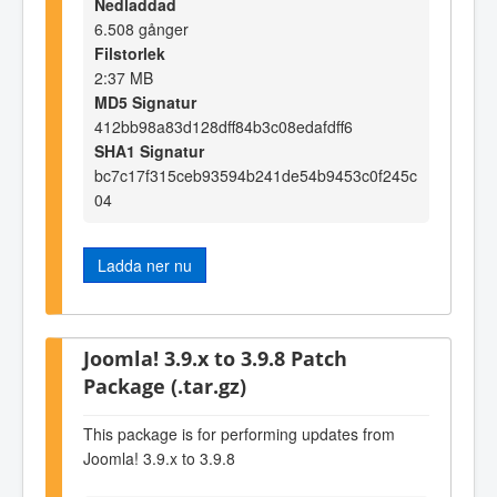
Nedladdad
6.508 gånger
Filstorlek
2:37 MB
MD5 Signatur
412bb98a83d128dff84b3c08edafdff6
SHA1 Signatur
bc7c17f315ceb93594b241de54b9453c0f245c
04
Ladda ner nu
Joomla! 3.9.x to 3.9.8 Patch
Package (.tar.gz)
This package is for performing updates from
Joomla! 3.9.x to 3.9.8