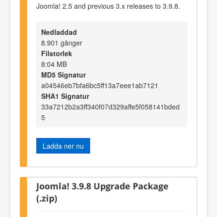
Joomla! 2.5 and previous 3.x releases to 3.9.8.
Nedladdad
8.901 gånger
Filstorlek
8:04 MB
MD5 Signatur
a04546eb7bfa6bc5ff13a7eee1ab7121
SHA1 Signatur
33a7212b2a3ff340f07d329affe5f058141bded
5
Ladda ner nu
Joomla! 3.9.8 Upgrade Package
(.zip)