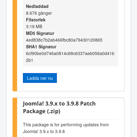
Nedladdad
8.676 gånger
Filstorlek
3:19 MB
MD5 Signatur
4ed838c7b2ab466fbc80a79430120865
SHA1 Signatur
6cf90be0d746a0814c68c6337aeb056a0d41b
2b1
Ladda ner nu
Joomla! 3.9.x to 3.9.8 Patch
Package (.zip)
This package is for performing updates from
Joomla! 3.9.x to 3.9.8