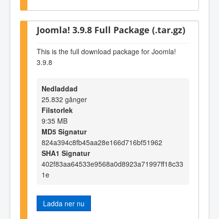
Joomla! 3.9.8 Full Package (.tar.gz)
This is the full download package for Joomla!
3.9.8
Nedladdad
25.832 gånger
Filstorlek
9:35 MB
MD5 Signatur
824a394c8fb45aa28e166d716bf51962
SHA1 Signatur
402f83aa64533e9568a0d8923a71997ff18c33
1e
Ladda ner nu