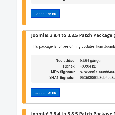
Ladda ner nu
Joomla! 3.8.4 to 3.8.5 Patch Package (
This package is for performing updates from Joomla!
Nedladdad
9.684 gånger
Filstorlek
409:64 kB
MD5 Signatur
878238cf3190cdd49
SHA1 Signatur
9535f3060b3eb4bc8
Ladda ner nu
Joomla! 3.8.4 to 3.8.5 Patch Package (