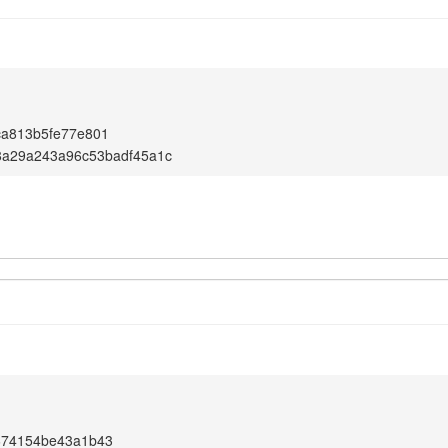
ca813b5fe77e801
8a29a243a96c53badf45a1c
674154be43a1b43