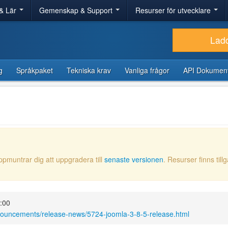
& Lär
Gemenskap & Support
Resurser för utvecklare
Lad
g
Språkpaket
Tekniska krav
Vanliga frågor
API Dokument
ppmuntrar dig att uppgradera till
senaste versionen
. Resurser finns till
5:00
nouncements/release-news/5724-joomla-3-8-5-release.html