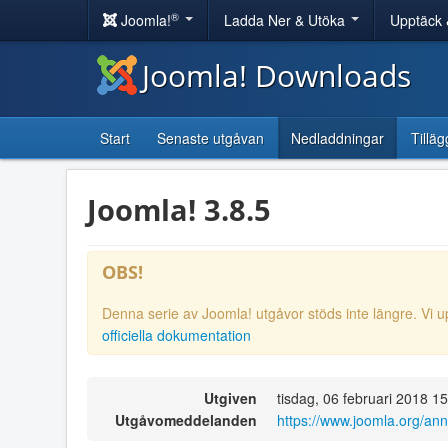
®
Joomla!
Ladda Ner & Utöka
Upptäck 
Joomla! Downloads
Start
Senaste utgåvan
Nedladdningar
Tilläg
Joomla! 3.8.5
OBS!
Denna serie av Joomla! utgåvor stöds inte längre. Vi u
officiella dokumentation
Utgiven
tisdag, 06 februari 2018 1
Utgåvomeddelanden
https://www.joomla.org/an