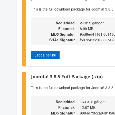
This is the full download package for Joomla! 3.8.5
Nedladdad
24.812 gånger
Filstorlek
8:99 MB
MD5 Signatur
9bd6ed41161f0c143
SHA1 Signatur
f507e412e10663c47
Ladda ner nu
Joomla! 3.8.5 Full Package (.zip)
This is the full download package for Joomla! 3.8.5
Nedladdad
163.312 gånger
Filstorlek
12:87 MB
MD5 Signatur
9984e79fcca84810a