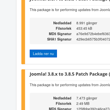
This package is for performing updates from Joomla!
Nedladdad
8.991 gånger
Filstorlek
453:45 kB
MD5 Signatur
a76e9d72b4ebef6363
SHA1 Signatur
429ecb6575b3f0407
Ladda ner nu
Joomla! 3.8.x to 3.8.5 Patch Package (
This package is for performing updates from Joomla!
Nedladdad
7.473 gånger
Filstorlek
2:49 MB
MD5 Signatur
1258bbe392c46ca27