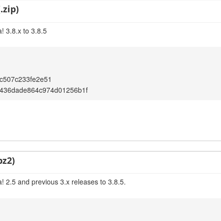
.zip)
 3.8.x to 3.8.5
c507c233fe2e51
436dade864c974d01256b1f
bz2)
 2.5 and previous 3.x releases to 3.8.5.