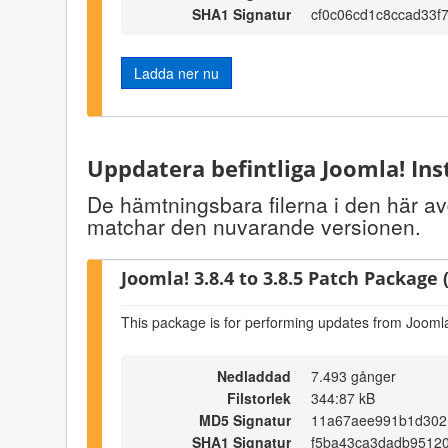
SHA1 Signatur
cf0c06cd1c8ccad33
Ladda ner nu
Uppdatera befintliga Joomla! Ins
De hämtningsbara filerna i den här avd
matchar den nuvarande versionen.
Joomla! 3.8.4 to 3.8.5 Patch Package (
This package is for performing updates from Joomla!
Nedladdad
7.493 gånger
Filstorlek
344:87 kB
MD5 Signatur
11a67aee991b1d302
SHA1 Signatur
f5ba43ca3dadb95120