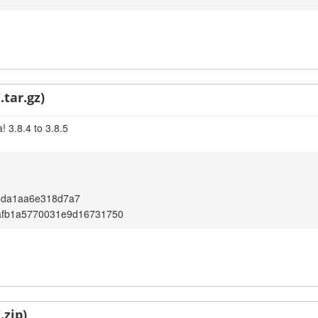
.tar.gz)
 3.8.4 to 3.8.5
6da1aa6e318d7a7
afb1a5770031e9d16731750
.zip)