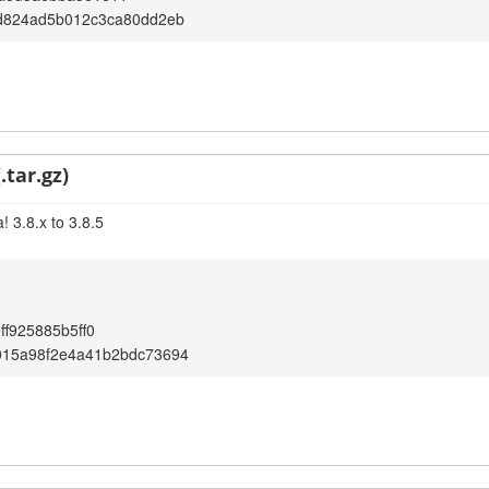
bd824ad5b012c3ca80dd2eb
.tar.gz)
 3.8.x to 3.8.5
ff925885b5ff0
015a98f2e4a41b2bdc73694