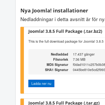
Nya Joomla! installationer
Nedladdningar i detta avsnitt är för ny
Joomla! 3.8.5 Full Package (.tar.bz2)
This is the full download package for Joomla! 3.8.5
Nedladdad
17.437 gånger
Filstorlek
7:36 MB
MD5 Signatur
f0dad1011c257b0b3
SHA1 Signatur
0445be810e5cd2f99
Ladda ner nu
Joomla! 3.8.5 Full Package (.tar.gz)