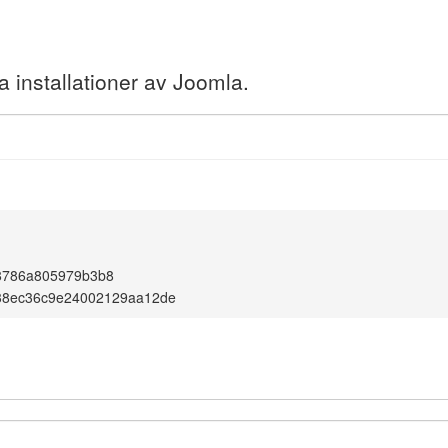
a installationer av Joomla.
8786a805979b3b8
38ec36c9e24002129aa12de