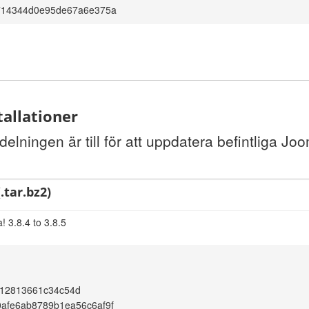
f714344d0e95de67a6e375a
tallationer
elningen är till för att uppdatera befintliga Joo
.tar.bz2)
 3.8.4 to 3.8.5
12813661c34c54d
afe6ab8789b1ea56c6af9f