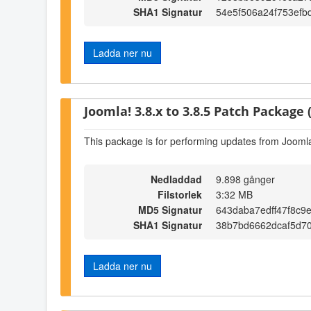
SHA1 Signatur
54e5f506a24f753ef
Ladda ner nu
Joomla! 3.8.x to 3.8.5 Patch Package (
This package is for performing updates from Joomla!
Nedladdad
9.898 gånger
Filstorlek
3:32 MB
MD5 Signatur
643daba7edff47f8c9e
SHA1 Signatur
38b7bd6662dcaf5d7
Ladda ner nu