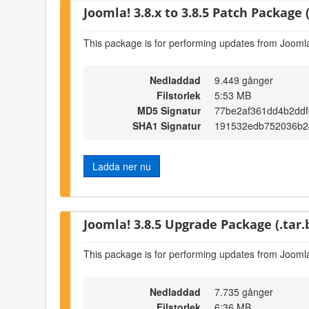
Joomla! 3.8.x to 3.8.5 Patch Package (
This package is for performing updates from Joomla!
Nedladdad
9.449 gånger
Filstorlek
5:53 MB
MD5 Signatur
77be2af361dd4b2ddf
SHA1 Signatur
191532edb752036b2
Ladda ner nu
Joomla! 3.8.5 Upgrade Package (.tar.
This package is for performing updates from Joomla!
Nedladdad
7.735 gånger
Filstorlek
6:36 MB