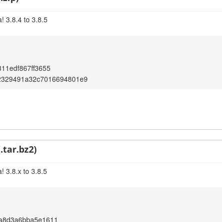
 3.8.4 to 3.8.5
11edf867ff3655
2329491a32c7016694801e9
.tar.bz2)
 3.8.x to 3.8.5
a8d3a6bba5e1611