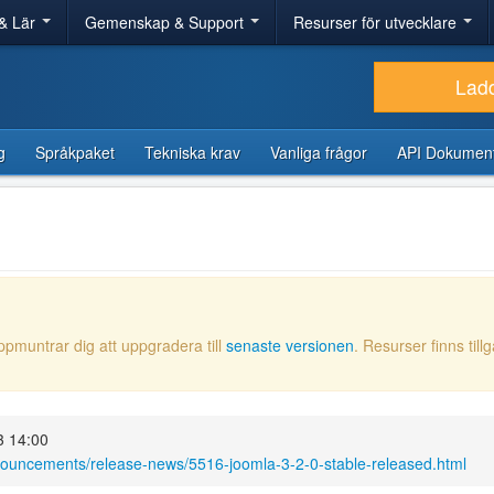
& Lär
Gemenskap & Support
Resurser för utvecklare
Lad
g
Språkpaket
Tekniska krav
Vanliga frågor
API Dokument
ppmuntrar dig att uppgradera till
senaste versionen
. Resurser finns till
3 14:00
nouncements/release-news/5516-joomla-3-2-0-stable-released.html