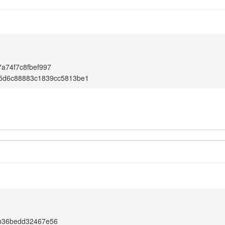
a74f7c8fbef997
5d6c88883c1839cc5813be1
b36bedd32467e56