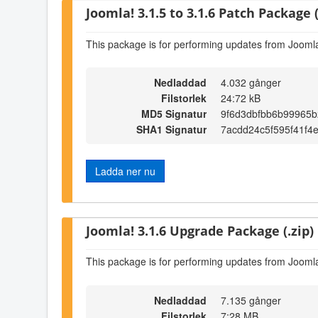
Joomla! 3.1.5 to 3.1.6 Patch Package (
This package is for performing updates from Joomla!
Nedladdad
4.032 gånger
Filstorlek
24:72 kB
MD5 Signatur
9f6d3dbfbb6b99965
SHA1 Signatur
7acdd24c5f595f41f
Ladda ner nu
Joomla! 3.1.6 Upgrade Package (.zip)
This package is for performing updates from Joomla!
Nedladdad
7.135 gånger
Filstorlek
7:28 MB