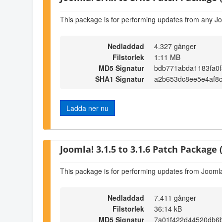
This package is for performing updates from any Jo
Nedladdad
4.327 gånger
Filstorlek
1:11 MB
MD5 Signatur
bdb771abda1183fa0f
SHA1 Signatur
a2b653dc8ee5e4af8
Ladda ner nu
Joomla! 3.1.5 to 3.1.6 Patch Package (
This package is for performing updates from Joomla!
Nedladdad
7.411 gånger
Filstorlek
36:14 kB
MD5 Signatur
7a01f422d44520db6