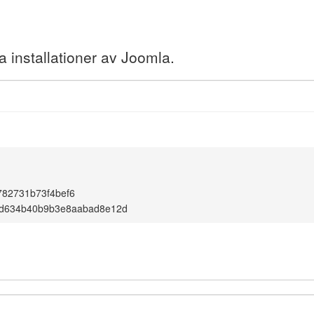
a installationer av Joomla.
782731b73f4bef6
d634b40b9b3e8aabad8e12d