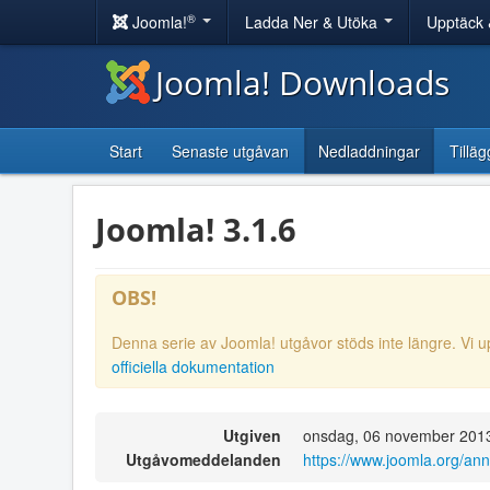
®
Joomla!
Ladda Ner & Utöka
Upptäck 
Joomla! Downloads
Start
Senaste utgåvan
Nedladdningar
Tilläg
Joomla! 3.1.6
OBS!
Denna serie av Joomla! utgåvor stöds inte längre. Vi u
officiella dokumentation
Utgiven
onsdag, 06 november 201
Utgåvomeddelanden
https://www.joomla.org/an