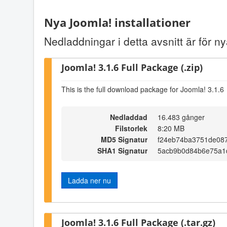
Nya Joomla! installationer
Nedladdningar i detta avsnitt är för ny
Joomla! 3.1.6 Full Package (.zip)
This is the full download package for Joomla! 3.1.6
Nedladdad
16.483 gånger
Filstorlek
8:20 MB
MD5 Signatur
f24eb74ba3751de08
SHA1 Signatur
5acb9b0d84b6e75a1
Ladda ner nu
Joomla! 3.1.6 Full Package (.tar.gz)