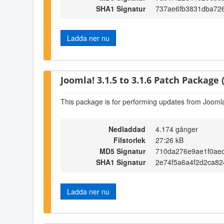
SHA1 Signatur
737ae6fb3831dba72
Ladda ner nu
Joomla! 3.1.5 to 3.1.6 Patch Package (
This package is for performing updates from Joomla!
Nedladdad
4.174 gånger
Filstorlek
27:26 kB
MD5 Signatur
710da276e9ae1f0aec
SHA1 Signatur
2e74f5a6a4f2d2ca82
Ladda ner nu