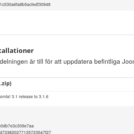
1c530a6fa8b5acfedf30948
tallationer
elningen är till för att uppdatera befintliga Joo
.zip)
omla! 3.1 release to 3.1.6
c0db7e3c309e7aa
6d733820277135723547f27