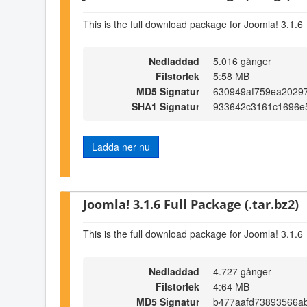
This is the full download package for Joomla! 3.1.6
Nedladdad
5.016 gånger
Filstorlek
5:58 MB
MD5 Signatur
630949af759ea20297
SHA1 Signatur
933642c3161c1696e
Ladda ner nu
Joomla! 3.1.6 Full Package (.tar.bz2)
This is the full download package for Joomla! 3.1.6
Nedladdad
4.727 gånger
Filstorlek
4:64 MB
MD5 Signatur
b477aafd73893566a