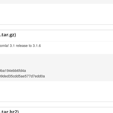
.tar.gz)
omla! 3.1 release to 3.1.6
0ba194ebb6fd4a
39ded35cdd5ae577d7edd0a
.tar.bz2)