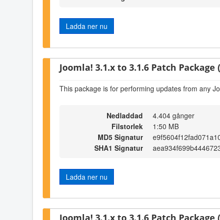
Ladda ner nu
Joomla! 3.1.x to 3.1.6 Patch Package (
This package is for performing updates from any Jo
Nedladdad
4.404 gånger
Filstorlek
1:50 MB
MD5 Signatur
e9f5604f12fad071a1
SHA1 Signatur
aea934f699b444672
Ladda ner nu
Joomla! 3.1.x to 3.1.6 Patch Package (