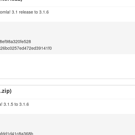
omla! 3.1 release to 3.1.6
8ef98a320fe528
c26bc0257ed472ed39141f0
.zip)
 3.1.5 to 3.1.6
bfdd1d41c8a368b