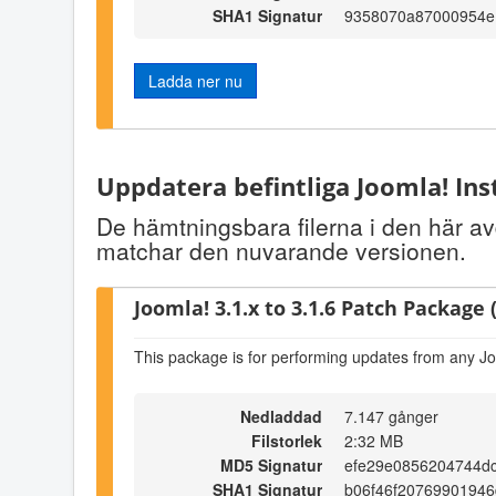
SHA1 Signatur
9358070a87000954e
Ladda ner nu
Uppdatera befintliga Joomla! Ins
De hämtningsbara filerna i den här avd
matchar den nuvarande versionen.
Joomla! 3.1.x to 3.1.6 Patch Package (
This package is for performing updates from any Jo
Nedladdad
7.147 gånger
Filstorlek
2:32 MB
MD5 Signatur
efe29e0856204744d
SHA1 Signatur
b06f46f2076990194