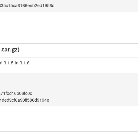
635c15ca6166eeb2ed1956d
.tar.gz)
 3.1.5 to 3.1.6
71fbd16b06fc0c
4ded9cf0a90ff586d9194e