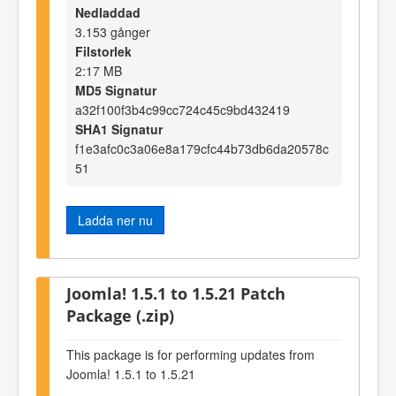
Nedladdad
3.153 gånger
Filstorlek
2:17 MB
MD5 Signatur
a32f100f3b4c99cc724c45c9bd432419
SHA1 Signatur
f1e3afc0c3a06e8a179cfc44b73db6da20578c
51
Ladda ner nu
Joomla! 1.5.1 to 1.5.21 Patch
Package (.zip)
This package is for performing updates from
Joomla! 1.5.1 to 1.5.21