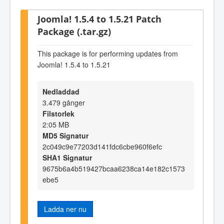
Joomla! 1.5.4 to 1.5.21 Patch
Package (.tar.gz)
This package is for performing updates from
Joomla! 1.5.4 to 1.5.21
Nedladdad
3.479 gånger
Filstorlek
2:05 MB
MD5 Signatur
2c049c9e77203d141fdc6cbe960f6efc
SHA1 Signatur
9675b6a4b519427bcaa6238ca14e182c1573
ebe5
Ladda ner nu