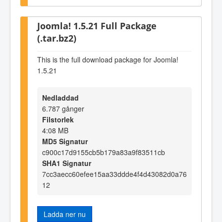
Joomla! 1.5.21 Full Package
(.tar.bz2)
This is the full download package for Joomla!
1.5.21
Nedladdad
6.787 gånger
Filstorlek
4:08 MB
MD5 Signatur
c900c17d9155cb5b179a83a9f83511cb
SHA1 Signatur
7cc3aecc60efee15aa33ddde4f4d43082d0a76
12
Ladda ner nu