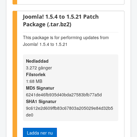
Joomla! 1.5.4 to 1.5.21 Patch
Package (.tar.bz2)
This package is for performing updates from
Joomla! 1.5.4 to 1.5.21
Nedladdad
3.272 gånger
Filstorlek
1:68 MB
MD5 Signatur
6241de46fb935d40bda27583bfb77a5d
SHA1 Signatur
9c612e2d609ffb83c67803a205029e84d32b5
de0
Ladda ner nu