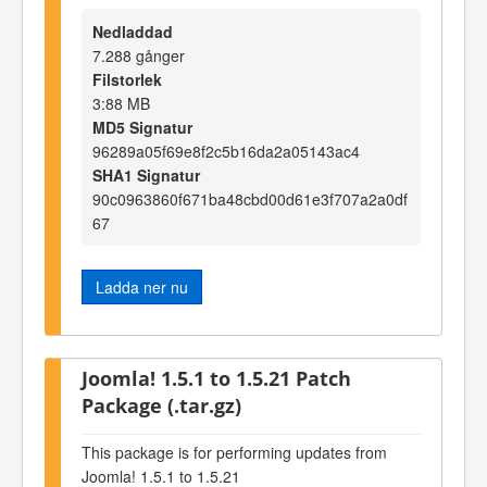
Nedladdad
7.288 gånger
Filstorlek
3:88 MB
MD5 Signatur
96289a05f69e8f2c5b16da2a05143ac4
SHA1 Signatur
90c0963860f671ba48cbd00d61e3f707a2a0df
67
Ladda ner nu
Joomla! 1.5.1 to 1.5.21 Patch
Package (.tar.gz)
This package is for performing updates from
Joomla! 1.5.1 to 1.5.21