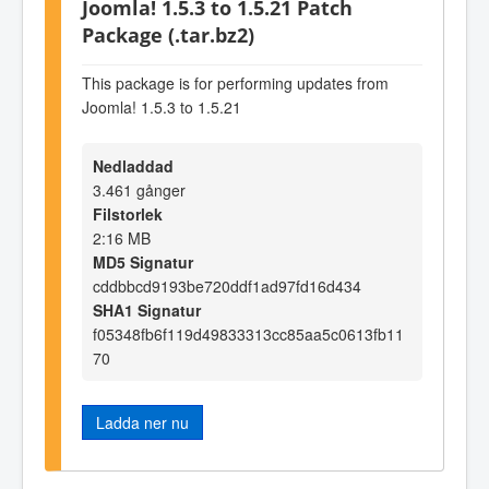
Joomla! 1.5.3 to 1.5.21 Patch
Package (.tar.bz2)
This package is for performing updates from
Joomla! 1.5.3 to 1.5.21
Nedladdad
3.461 gånger
Filstorlek
2:16 MB
MD5 Signatur
cddbbcd9193be720ddf1ad97fd16d434
SHA1 Signatur
f05348fb6f119d49833313cc85aa5c0613fb11
70
Ladda ner nu