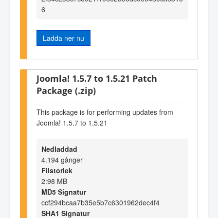
6
Ladda ner nu
Joomla! 1.5.7 to 1.5.21 Patch
Package (.zip)
This package is for performing updates from
Joomla! 1.5.7 to 1.5.21
Nedladdad
4.194 gånger
Filstorlek
2:98 MB
MD5 Signatur
ccf294bcaa7b35e5b7c6301962dec4f4
SHA1 Signatur