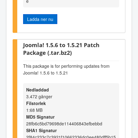
e
Ladda ner nu
Joomla! 1.5.6 to 1.5.21 Patch
Package (.tar.bz2)
This package is for performing updates from
Joomla! 1.5.6 to 1.5.21
Nedladdad
3.472 gånger
Filstorlek
1:68 MB
MD5 Signatur
28fb6c5bd79698de114406843efbebbd
SHA1 Signatur
2f84c233c7c3921f10662336dc0ee480dff5b15