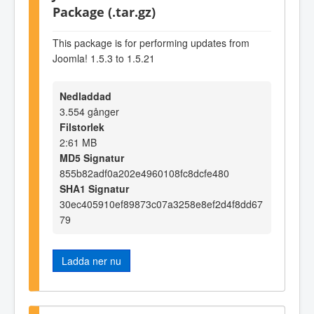
Package (.tar.gz)
This package is for performing updates from
Joomla! 1.5.3 to 1.5.21
Nedladdad
3.554 gånger
Filstorlek
2:61 MB
MD5 Signatur
855b82adf0a202e4960108fc8dcfe480
SHA1 Signatur
30ec405910ef89873c07a3258e8ef2d4f8dd67
79
Ladda ner nu