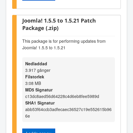
Joomla! 1.5.5 to 1.5.21 Patch
Package (.zip)
This package is for performing updates from
Joomla! 1.5.5 to 1.5.21
Nedladdad
3.917 gånger
Filstorlek
3:08 MB
MD5 Signatur
c13dc8aed56d64228c4d6eb8fee5989d
SHA1 Signatur
abb53f64ccb3adfecaec36527c19e552615b96
6e