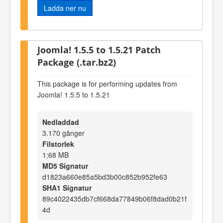
Ladda ner nu
Joomla! 1.5.5 to 1.5.21 Patch
Package (.tar.bz2)
This package is for performing updates from
Joomla! 1.5.5 to 1.5.21
Nedladdad
3.170 gånger
Filstorlek
1:68 MB
MD5 Signatur
d1823a660e85a5bd3b00c852b952fe63
SHA1 Signatur
89c4022435db7cf668da77849b06f8dad0b21f
4d