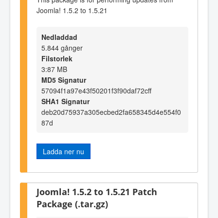
Joomla! 1.5.2 to 1.5.21
Nedladdad
5.844 gånger
Filstorlek
3:87 MB
MD5 Signatur
57094f1a97e43f50201f3f90daf72cff
SHA1 Signatur
deb20d75937a305ecbed2fa658345d4e554f0
87d
Ladda ner nu
Joomla! 1.5.2 to 1.5.21 Patch
Package (.tar.gz)