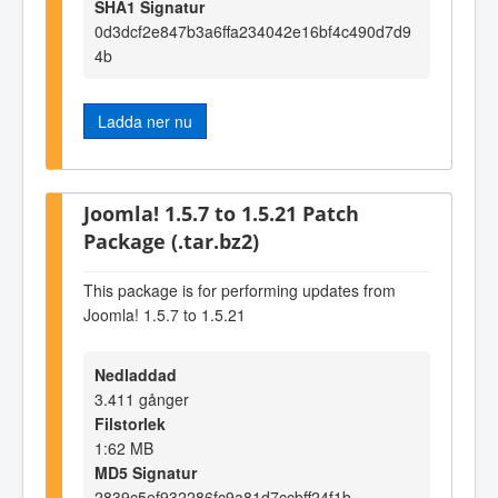
SHA1 Signatur
0d3dcf2e847b3a6ffa234042e16bf4c490d7d9
4b
Ladda ner nu
Joomla! 1.5.7 to 1.5.21 Patch
Package (.tar.bz2)
This package is for performing updates from
Joomla! 1.5.7 to 1.5.21
Nedladdad
3.411 gånger
Filstorlek
1:62 MB
MD5 Signatur
2839c5ef932286fc9a81d7ccbff24f1b