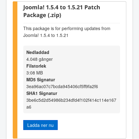
Joomla! 1.5.4 to 1.5.21 Patch
Package (.zip)
This package is for performing updates from
Joomla! 1.5.4 to 1.5.21
Nedladdad
4.048 gånger
Filstorlek
3:08 MB
MD5 Signatur
3ea96ac07c7bcda945406cf5ff9fa2f6
SHA1 Signatur
3be6c5d2d54986b234dfd4f102f414c114e167
a6
Ladda ner nu