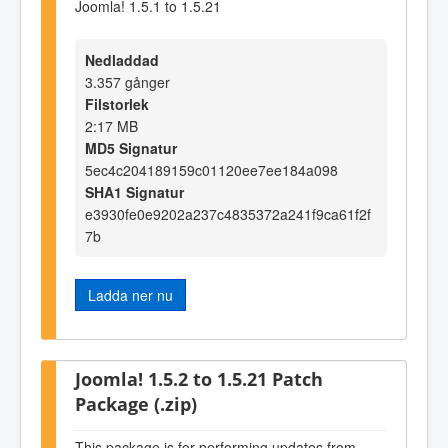
Joomla! 1.5.1 to 1.5.21
Nedladdad
3.357 gånger
Filstorlek
2:17 MB
MD5 Signatur
5ec4c204189159c01120ee7ee184a098
SHA1 Signatur
e3930fe0e9202a237c4835372a241f9ca61f2f
7b
Ladda ner nu
Joomla! 1.5.2 to 1.5.21 Patch
Package (.zip)
This package is for performing updates from