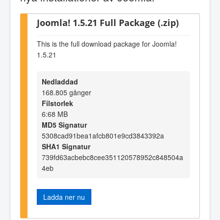
Joomla! 1.5.21 Full Package (.zip)
This is the full download package for Joomla!
1.5.21
Nedladdad
168.805 gånger
Filstorlek
6:68 MB
MD5 Signatur
5308cad91bea1afcb801e9cd3843392a
SHA1 Signatur
739fd63acbebc8cee351120578952c848504a
4eb
Ladda ner nu