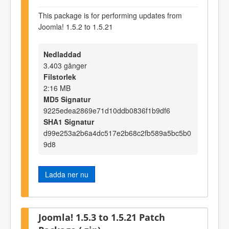
This package is for performing updates from
Joomla! 1.5.2 to 1.5.21
Nedladdad
3.403 gånger
Filstorlek
2:16 MB
MD5 Signatur
9225edea2869e71d10ddb0836f1b9df6
SHA1 Signatur
d99e253a2b6a4dc517e2b68c2fb589a5bc5b0
9d8
Ladda ner nu
Joomla! 1.5.3 to 1.5.21 Patch