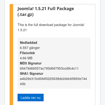
Joomla! 1.5.21 Full Package
(.tar.gz)
This is the full download package for Joomla!
1.5.21
Nedladdad
6.557 gånger
Filstorlek
4:66 MB
MD5 Signatur
69479d66557ac795d697953ccd9c4c11
SHA1 Signatur
a4b29e315c6fd4f0225638de2ddc65893e744
40b
Ladda ner nu