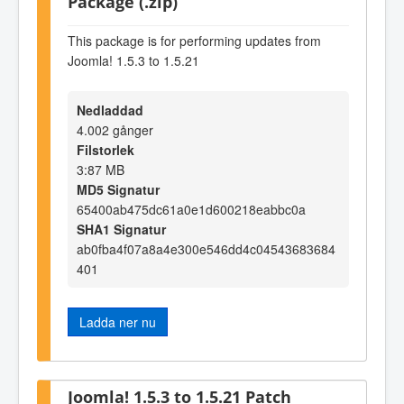
Package (.zip)
This package is for performing updates from
Joomla! 1.5.3 to 1.5.21
Nedladdad
4.002 gånger
Filstorlek
3:87 MB
MD5 Signatur
65400ab475dc61a0e1d600218eabbc0a
SHA1 Signatur
ab0fba4f07a8a4e300e546dd4c04543683684
401
Ladda ner nu
Joomla! 1.5.3 to 1.5.21 Patch