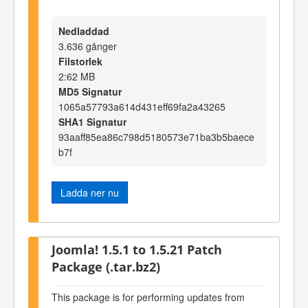
Nedladdad
3.636 gånger
Filstorlek
2:62 MB
MD5 Signatur
1065a57793a614d431eff69fa2a43265
SHA1 Signatur
93aaff85ea86c798d5180573e71ba3b5baece
b7f
Ladda ner nu
Joomla! 1.5.1 to 1.5.21 Patch
Package (.tar.bz2)
This package is for performing updates from