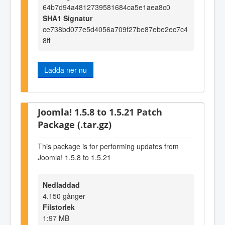
64b7d94a4812739581684ca5e1aea8c0
SHA1 Signatur
ce738bd077e5d4056a709f27be87ebe2ec7c4
8ff
Ladda ner nu
Joomla! 1.5.8 to 1.5.21 Patch
Package (.tar.gz)
This package is for performing updates from
Joomla! 1.5.8 to 1.5.21
Nedladdad
4.150 gånger
Filstorlek
1:97 MB