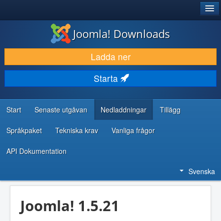
®
JOOMLA!
Joomla! Downloads
LADDA NER & UTÖKA
Ladda ner
UPPTÄCK & LÄR
Starta
GEMENSKAP & SUPPORT
RESURSER FÖR UTVECKLARE
Start
Senaste utgåvan
Nedladdningar
Tillägg
Språkpaket
Tekniska krav
Vanliga frågor
API Dokumentation
Svenska
Joomla! 1.5.21