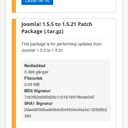
Ladda ner nu
Joomla! 1.5.5 to 1.5.21 Patch
Package (.tar.gz)
This package is for performing updates from
Joomla! 1.5.5 to 1.5.21
Nedladdad
3.369 gånger
Filstorlek
2:05 MB
MD5 Signatur
7cb3f62a9d5d29c1c3161691f8eab042
SHA1 Signatur
2daed0066ee6d9dcf649504cd4a3a1329d5b2
38d