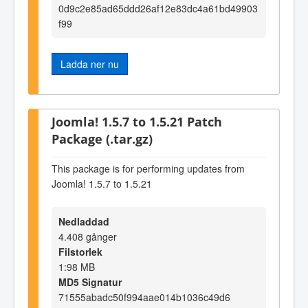
0d9c2e85ad65ddd26af12e83dc4a61bd49903
f99
Ladda ner nu
Joomla! 1.5.7 to 1.5.21 Patch
Package (.tar.gz)
This package is for performing updates from
Joomla! 1.5.7 to 1.5.21
Nedladdad
4.408 gånger
Filstorlek
1:98 MB
MD5 Signatur
71555abadc50f994aae014b1036c49d6