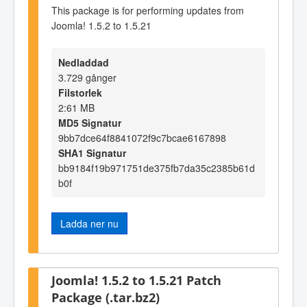
This package is for performing updates from
Joomla! 1.5.2 to 1.5.21
Nedladdad
3.729 gånger
Filstorlek
2:61 MB
MD5 Signatur
9bb7dce64f8841072f9c7bcae6167898
SHA1 Signatur
bb9184f19b971751de375fb7da35c2385b61d
b0f
Ladda ner nu
Joomla! 1.5.2 to 1.5.21 Patch
Package (.tar.bz2)