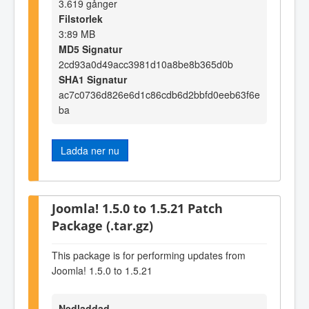
3.619 gånger
Filstorlek
3:89 MB
MD5 Signatur
2cd93a0d49acc3981d10a8be8b365d0b
SHA1 Signatur
ac7c0736d826e6d1c86cdb6d2bbfd0eeb63f6e
ba
Ladda ner nu
Joomla! 1.5.0 to 1.5.21 Patch
Package (.tar.gz)
This package is for performing updates from
Joomla! 1.5.0 to 1.5.21
Nedladdad