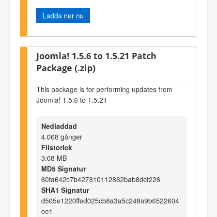
Ladda ner nu
Joomla! 1.5.6 to 1.5.21 Patch
Package (.zip)
This package is for performing updates from
Joomla! 1.5.6 to 1.5.21
Nedladdad
4.068 gånger
Filstorlek
3:08 MB
MD5 Signatur
60fa642c7b427810112862bab8dcf226
SHA1 Signatur
d505e1220ffed025cb8a3a5c248a9b6522604
ee1