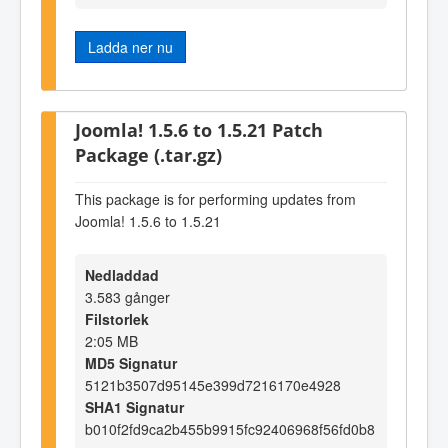
Ladda ner nu
Joomla! 1.5.6 to 1.5.21 Patch
Package (.tar.gz)
This package is for performing updates from
Joomla! 1.5.6 to 1.5.21
Nedladdad
3.583 gånger
Filstorlek
2:05 MB
MD5 Signatur
5121b3507d95145e399d7216170e4928
SHA1 Signatur
b010f2fd9ca2b455b9915fc92406968f56fd0b8