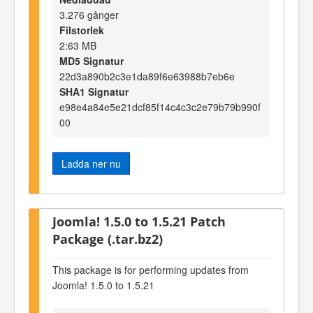
3.276 gånger
Filstorlek
2:63 MB
MD5 Signatur
22d3a890b2c3e1da89f6e63988b7eb6e
SHA1 Signatur
e98e4a84e5e21dcf85f14c4c3c2e79b79b990f
00
Ladda ner nu
Joomla! 1.5.0 to 1.5.21 Patch
Package (.tar.bz2)
This package is for performing updates from
Joomla! 1.5.0 to 1.5.21