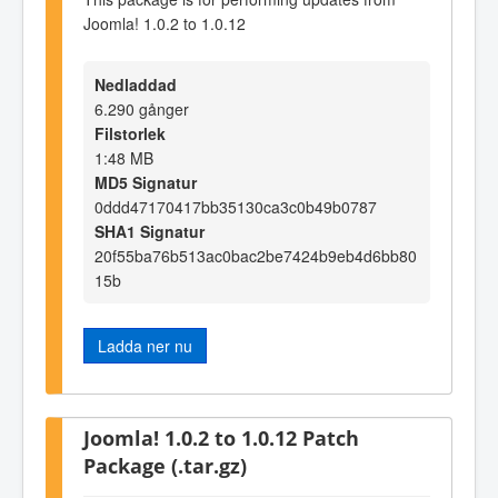
Joomla! 1.0.2 to 1.0.12
Nedladdad
6.290 gånger
Filstorlek
1:48 MB
MD5 Signatur
0ddd47170417bb35130ca3c0b49b0787
SHA1 Signatur
20f55ba76b513ac0bac2be7424b9eb4d6bb80
15b
Ladda ner nu
Joomla! 1.0.2 to 1.0.12 Patch
Package (.tar.gz)