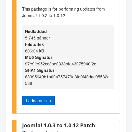
This package is for performing updates from
Joomla! 1.0.2 to 1.0.12
Nedladdad
5.745 gånger
Filstorlek
806:04 kB
MD5 Signatur
97e9fe952cc3be6338bfe43075946f2e
SHA1 Signatur
83995649b1b00a757479e3fe0f46dac95532d
538
Ladda ner nu
Joomla! 1.0.3 to 1.0.12 Patch