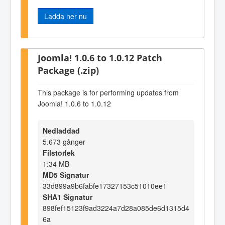
Ladda ner nu
Joomla! 1.0.6 to 1.0.12 Patch
Package (.zip)
This package is for performing updates from
Joomla! 1.0.6 to 1.0.12
Nedladdad
5.673 gånger
Filstorlek
1:34 MB
MD5 Signatur
33d899a9b6fabfe17327153c51010ee1
SHA1 Signatur
898fef15123f9ad3224a7d28a085de6d1315d4
6a