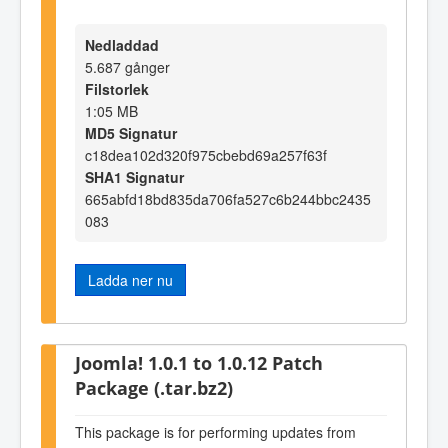
Nedladdad
5.687 gånger
Filstorlek
1:05 MB
MD5 Signatur
c18dea102d320f975cbebd69a257f63f
SHA1 Signatur
665abfd18bd835da706fa527c6b244bbc2435
083
Ladda ner nu
Joomla! 1.0.1 to 1.0.12 Patch
Package (.tar.bz2)
This package is for performing updates from