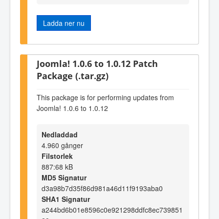
Ladda ner nu
Joomla! 1.0.6 to 1.0.12 Patch
Package (.tar.gz)
This package is for performing updates from
Joomla! 1.0.6 to 1.0.12
Nedladdad
4.960 gånger
Filstorlek
887:68 kB
MD5 Signatur
d3a98b7d35f86d981a46d11f9193aba0
SHA1 Signatur
a244bd6b01e8596c0e921298ddfc8ec739851