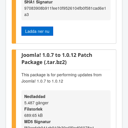
SHA1 Signatur
97083908b911fee10f9526104fb0f581cad6e1
a3
Ladda ner nu
Joomla! 1.0.7 to 1.0.12 Patch
Package (.tar.bz2)
This package is for performing updates from
Joomla! 1.0.7 to 1.0.12
Nedladdad
5.487 gånger
Filstorlek
689:65 kB
MD5 Signatur
f83ccdab941cb910b39e6f9ad06078a1