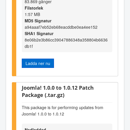
83.869 gånger
Filstorlek
1:57 MB
MD5 Signatur
a94aaaf7eb52eb68eacddbe0ea4ee152
SHA1 Signatur
8e06b2e3b86cc39047886348a358804b6636
db1f
Ladda ner nu
Joomla! 1.0.0 to 1.0.12 Patch
Package (.tar.gz)
This package is for performing updates from
Joomla! 1.0.0 to 1.0.12
Nedladdad