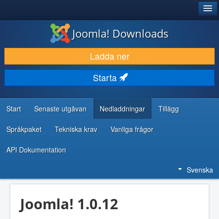
®
JOOMLA!
Joomla! Downloads
LADDA NER & UTÖKA
Ladda ner
UPPTÄCK & LÄR
Starta
GEMENSKAP & SUPPORT
RESURSER FÖR UTVECKLARE
Start
Senaste utgåvan
Nedladdningar
Tillägg
Språkpaket
Tekniska krav
Vanliga frågor
API Dokumentation
Svenska
Joomla! 1.0.12