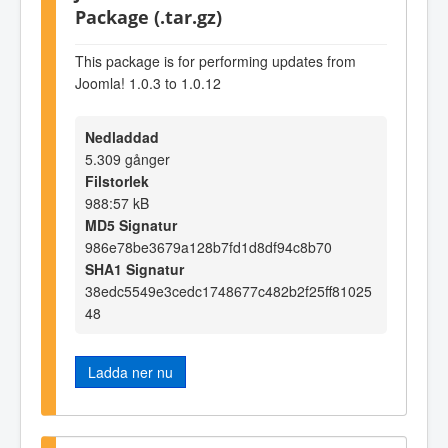
Package (.tar.gz)
This package is for performing updates from
Joomla! 1.0.3 to 1.0.12
Nedladdad
5.309 gånger
Filstorlek
988:57 kB
MD5 Signatur
986e78be3679a128b7fd1d8df94c8b70
SHA1 Signatur
38edc5549e3cedc1748677c482b2f25ff81025
48
Ladda ner nu