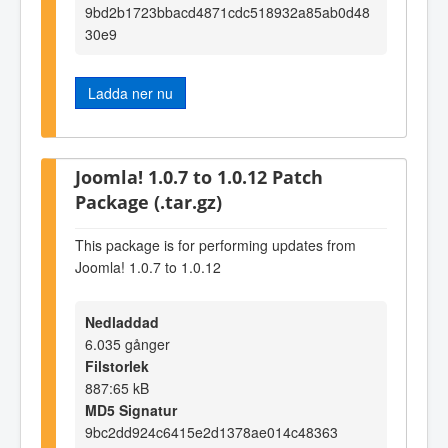
9bd2b1723bbacd4871cdc518932a85ab0d48
30e9
Ladda ner nu
Joomla! 1.0.7 to 1.0.12 Patch
Package (.tar.gz)
This package is for performing updates from
Joomla! 1.0.7 to 1.0.12
Nedladdad
6.035 gånger
Filstorlek
887:65 kB
MD5 Signatur
9bc2dd924c6415e2d1378ae014c48363