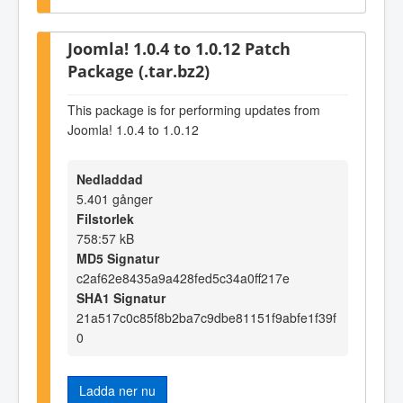
Joomla! 1.0.4 to 1.0.12 Patch
Package (.tar.bz2)
This package is for performing updates from
Joomla! 1.0.4 to 1.0.12
Nedladdad
5.401 gånger
Filstorlek
758:57 kB
MD5 Signatur
c2af62e8435a9a428fed5c34a0ff217e
SHA1 Signatur
21a517c0c85f8b2ba7c9dbe81151f9abfe1f39f
0
Ladda ner nu