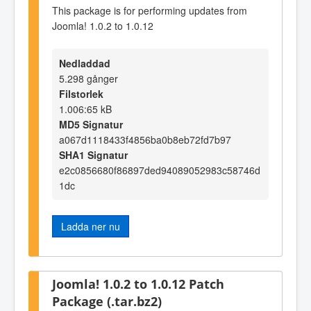
This package is for performing updates from
Joomla! 1.0.2 to 1.0.12
Nedladdad
5.298 gånger
Filstorlek
1.006:65 kB
MD5 Signatur
a067d1118433f4856ba0b8eb72fd7b97
SHA1 Signatur
e2c0856680f86897ded94089052983c58746d
1dc
Ladda ner nu
Joomla! 1.0.2 to 1.0.12 Patch
Package (.tar.bz2)