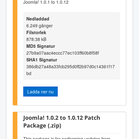
Joomla! 1.0.1 to 1.0.12
Nedladdad
6.249 gånger
Filstorlek
878:38 kB
MD5 Signatur
27b9a07aac4eccc77ec103ff60b8f58f
SHA1 Signatur
386db27a48a33fcb295d0ff2b97d0c14361f17
bd
Ladda ner nu
Joomla! 1.0.2 to 1.0.12 Patch
Package (.zip)
This package is for performing updates from