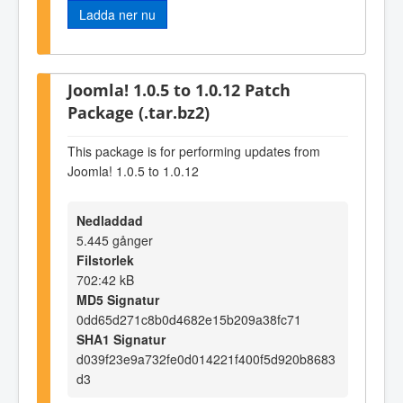
Ladda ner nu
Joomla! 1.0.5 to 1.0.12 Patch
Package (.tar.bz2)
This package is for performing updates from
Joomla! 1.0.5 to 1.0.12
Nedladdad
5.445 gånger
Filstorlek
702:42 kB
MD5 Signatur
0dd65d271c8b0d4682e15b209a38fc71
SHA1 Signatur
d039f23e9a732fe0d014221f400f5d920b8683
d3