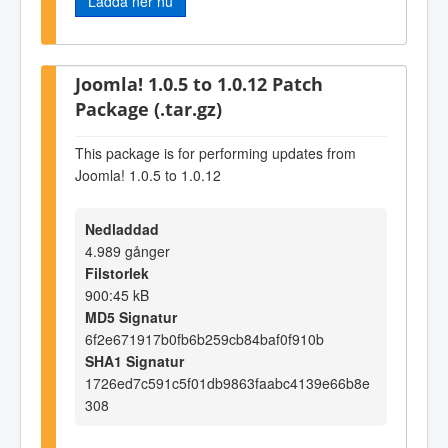
Ladda ner nu
Joomla! 1.0.5 to 1.0.12 Patch
Package (.tar.gz)
This package is for performing updates from
Joomla! 1.0.5 to 1.0.12
Nedladdad
4.989 gånger
Filstorlek
900:45 kB
MD5 Signatur
6f2e671917b0fb6b259cb84baf0f910b
SHA1 Signatur
1726ed7c591c5f01db9863faabc4139e66b8e
308