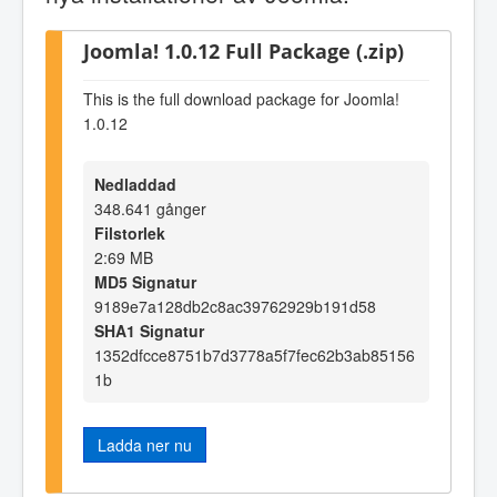
Joomla! 1.0.12 Full Package (.zip)
This is the full download package for Joomla!
1.0.12
Nedladdad
348.641 gånger
Filstorlek
2:69 MB
MD5 Signatur
9189e7a128db2c8ac39762929b191d58
SHA1 Signatur
1352dfcce8751b7d3778a5f7fec62b3ab85156
1b
Ladda ner nu