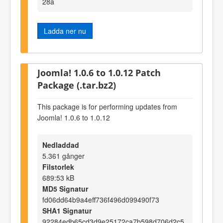
28a
Ladda ner nu
Joomla! 1.0.6 to 1.0.12 Patch
Package (.tar.bz2)
This package is for performing updates from
Joomla! 1.0.6 to 1.0.12
Nedladdad
5.361 gånger
Filstorlek
689:53 kB
MD5 Signatur
fd06dd64b9a4eff736f496d099490f73
SHA1 Signatur
92284edb65cd3d9e25172ca7b598d706d2c5