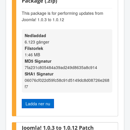
Package (.zip)
This package is for performing updates from
Joomla! 1.0.3 to 1.0.12
Nedladdad
6.123 gånger
Filstorlek
1:46 MB
MD5 Signatur
7fa231c805484a39ad249d8635a8c914
SHA1 Signatur
06076cf022d59fc58c91d5149dc8d08726e268
f7
Ladda ner nu
Joomla! 1.0.3 to 1.0.12 Patch