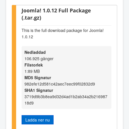
Joomla! 1.0.12 Full Package
(.tar.gz)
This is the full download package for Joomla!
1.0.12
Nedladdad
106.925 gånger
Filstorlek
1:89 MB
MD5 Signatur
982efe12d581c42aec7eec99f02832d9
SHA1 Signatur
3719d9b3b8ea9d32d4ad1b2ab34a2b216987
18d9
Ladda ner nu