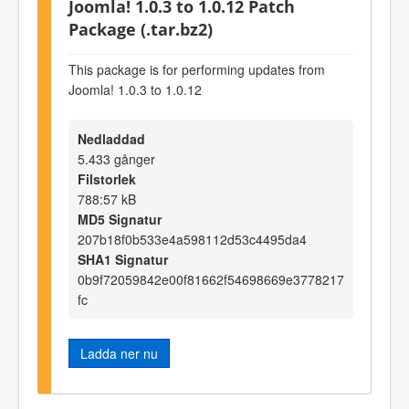
Joomla! 1.0.3 to 1.0.12 Patch
Package (.tar.bz2)
This package is for performing updates from
Joomla! 1.0.3 to 1.0.12
Nedladdad
5.433 gånger
Filstorlek
788:57 kB
MD5 Signatur
207b18f0b533e4a598112d53c4495da4
SHA1 Signatur
0b9f72059842e00f81662f54698669e3778217
fc
Ladda ner nu