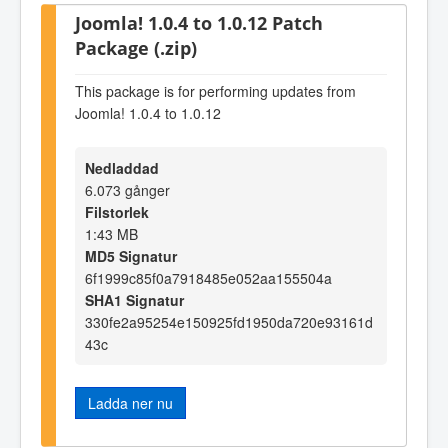
Joomla! 1.0.4 to 1.0.12 Patch
Package (.zip)
This package is for performing updates from
Joomla! 1.0.4 to 1.0.12
Nedladdad
6.073 gånger
Filstorlek
1:43 MB
MD5 Signatur
6f1999c85f0a7918485e052aa155504a
SHA1 Signatur
330fe2a95254e150925fd1950da720e93161d
43c
Ladda ner nu