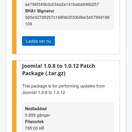
ae796f349b3c034a2e141ba6a9d6b257
SHA1 Signatur
365e327d9257c168f4b3f30b9be345799d198
109
Ladda ner nu
Joomla! 1.0.8 to 1.0.12 Patch
Package (.tar.gz)
This package is for performing updates from
Joomla! 1.0.8 to 1.0.12
Nedladdad
5.858 gånger
Filstorlek
765:00 kB