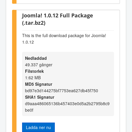
Joomla! 1.0.12 Full Package
(.tar.bz2)
This is the full download package for Joomla!
1.0.12
Nedladdad
49.337 gånger
Filstorlek
1:62 MB
MD5 Signatur
bd97e3d144275bf7753ea627db45f750
SHA1 Signatur
d9aaa486065136b457403e0d5a2b2795b8c9
be0f
Ladda ner nu