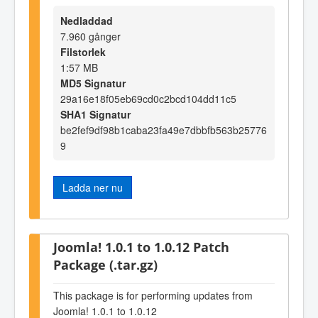
Nedladdad
7.960 gånger
Filstorlek
1:57 MB
MD5 Signatur
29a16e18f05eb69cd0c2bcd104dd11c5
SHA1 Signatur
be2fef9df98b1caba23fa49e7dbbfb563b25776
9
Ladda ner nu
Joomla! 1.0.1 to 1.0.12 Patch
Package (.tar.gz)
This package is for performing updates from
Joomla! 1.0.1 to 1.0.12