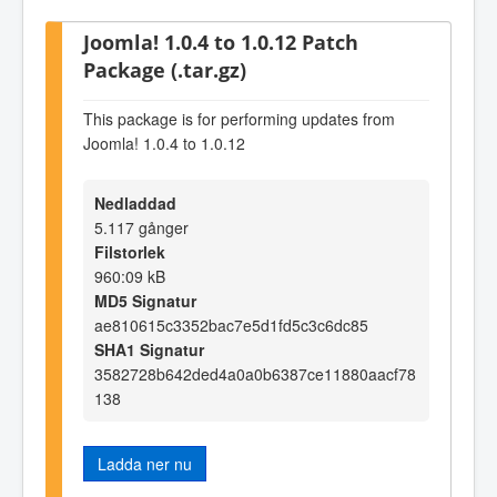
Joomla! 1.0.4 to 1.0.12 Patch
Package (.tar.gz)
This package is for performing updates from
Joomla! 1.0.4 to 1.0.12
Nedladdad
5.117 gånger
Filstorlek
960:09 kB
MD5 Signatur
ae810615c3352bac7e5d1fd5c3c6dc85
SHA1 Signatur
3582728b642ded4a0a0b6387ce11880aacf78
138
Ladda ner nu