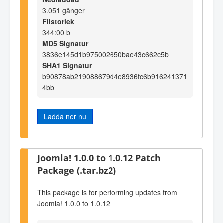
3.051 gånger
Filstorlek
344:00 b
MD5 Signatur
3836e145d1b975002650bae43c662c5b
SHA1 Signatur
b90878ab219088679d4e8936fc6b916241371
4bb
Ladda ner nu
Joomla! 1.0.0 to 1.0.12 Patch
Package (.tar.bz2)
This package is for performing updates from
Joomla! 1.0.0 to 1.0.12