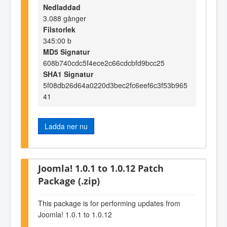
Nedladdad
3.088 gånger
Filstorlek
345:00 b
MD5 Signatur
608b740cdc5f4ece2c66cdcbfd9bcc25
SHA1 Signatur
5f08db26d64a0220d3bec2fc6eef6c3f53b965
41
Ladda ner nu
Joomla! 1.0.1 to 1.0.12 Patch
Package (.zip)
This package is for performing updates from
Joomla! 1.0.1 to 1.0.12