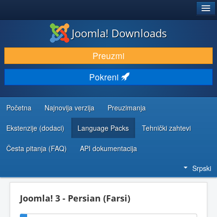
®
JOOMLA!
Joomla! Downloads
PREUZIMANJE I PROŠIRENJA (EKSTENZIJE)
Preuzmi
OTKRIJTE I NAUČITE
Pokreni
ZAJEDNICA I PODRŠKA
RESURSI ZA RAZVOJ
Početna
Najnovija verzija
Preuzimanja
Ekstenzije (dodaci)
Language Packs
Tehnički zahtevi
Česta pitanja (FAQ)
API dokumentacija
Srpski
Joomla! 3 - Persian (Farsi)