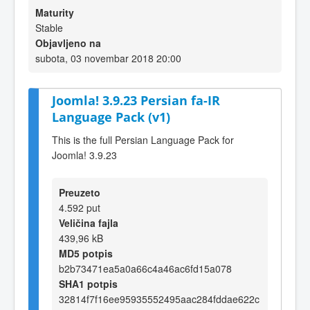
Maturity
Stable
Objavljeno na
subota, 03 novembar 2018 20:00
Joomla! 3.9.23 Persian fa-IR
Language Pack (v1)
This is the full Persian Language Pack for
Joomla! 3.9.23
Preuzeto
4.592 put
Veličina fajla
439,96 kB
MD5 potpis
b2b73471ea5a0a66c4a46ac6fd15a078
SHA1 potpis
32814f7f16ee95935552495aac284fddae622c