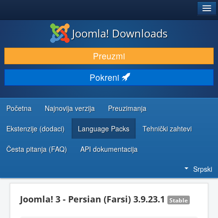
®
JOOMLA!
Joomla! Downloads
PREUZIMANJE I PROŠIRENJA (EKSTENZIJE)
Preuzmi
OTKRIJTE I NAUČITE
Pokreni
ZAJEDNICA I PODRŠKA
RESURSI ZA RAZVOJ
Početna
Najnovija verzija
Preuzimanja
Ekstenzije (dodaci)
Language Packs
Tehnički zahtevi
Česta pitanja (FAQ)
API dokumentacija
Srpski
Joomla! 3 - Persian (Farsi) 3.9.23.1
Stable