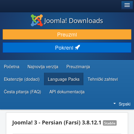
®
JOOMLA!
Joomla! Downloads
PREUZIMANJE I PROŠIRENJA (EKSTENZIJE)
Preuzmi
OTKRIJTE I NAUČITE
Pokreni
ZAJEDNICA I PODRŠKA
RESURSI ZA RAZVOJ
Početna
Najnovija verzija
Preuzimanja
Ekstenzije (dodaci)
Language Packs
Tehnički zahtevi
Česta pitanja (FAQ)
API dokumentacija
Srpski
Joomla! 3 - Persian (Farsi) 3.8.12.1
Stable