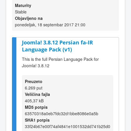
Maturity
Stable
Objavljeno na
ponedeljak, 18 septembar 2017 21:00
Joomla! 3.8.12 Persian fa-IR
Language Pack (v1)
This is the full Persian Language Pack for
Joomla! 3.8.12
Preuzeto
6.269 put
Veličina fajla
405,37 kB
MD5 potpis
63570318a0eb7fdc32d1bbe8086e0a5b
SHA1 potpis
33f24b67e00f74af4841e1001532dd741b25d0