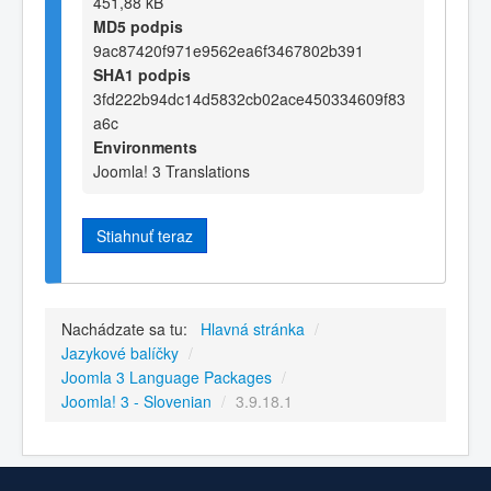
451,88 kB
MD5 podpis
9ac87420f971e9562ea6f3467802b391
SHA1 podpis
3fd222b94dc14d5832cb02ace450334609f83
a6c
Environments
Joomla! 3 Translations
Stiahnuť teraz
Nachádzate sa tu:
Hlavná stránka
/
Jazykové balíčky
/
Joomla 3 Language Packages
/
Joomla! 3 - Slovenian
/
3.9.18.1