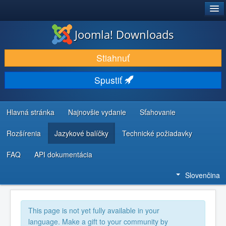
®
JOOMLA!
Joomla! Downloads
STIAHNUŤ & ROZŠÍRIŤ
Stiahnuť
OBJAVUJTE & UČTE SA
Spustiť
KOMUNITA & PODPORA
ZDROJE INFORMÁCIÍ PRE VÝVOJÁROV
Hlavná stránka
Najnovšie vydanie
Sťahovanie
Rozšírenia
Jazykové balíčky
Technické požiadavky
FAQ
API dokumentácia
Slovenčina
This page is not yet fully available in your
language. Make a gift to your community by