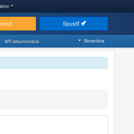
ojárov
ahnuť
Spustiť
Slovenčina
API dokumentácia