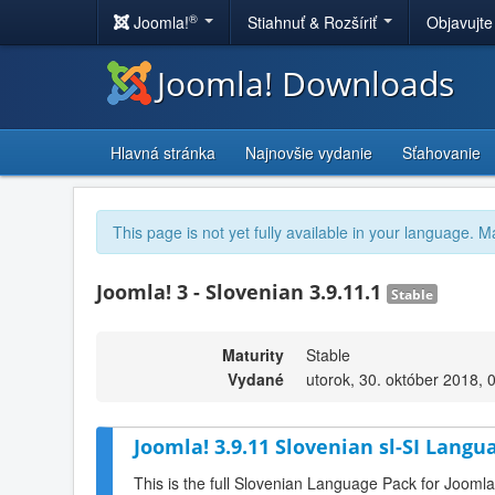
®
Joomla!
Stiahnuť & Rozšíriť
Objavujte
Joomla! Downloads
Hlavná stránka
Najnovšie vydanie
Sťahovanie
This page is not yet fully available in your language. M
Joomla! 3 - Slovenian 3.9.11.1
Stable
Maturity
Stable
Vydané
utorok, 30. október 2018, 
Joomla! 3.9.11 Slovenian sl-SI Langu
This is the full Slovenian Language Pack for Joomla