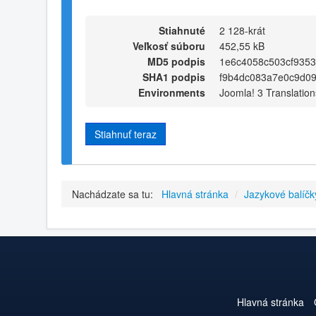
Stiahnuté
2 128-krát
Veľkosť súboru
452,55 kB
MD5 podpis
1e6c4058c503cf935
SHA1 podpis
f9b4dc083a7e0c9d0
Environments
Joomla! 3 Translation
Stiahnuť teraz
Nachádzate sa tu:
Hlavná stránka
/
Jazykové balíčk
Hlavná stránka