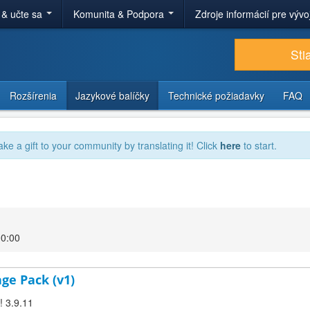
 & učte sa
Komunita & Podpora
Zdroje informácií pre výv
Sti
Rozšírenia
Jazykové balíčky
Technické požiadavky
FAQ
ake a gift to your community by translating it! Click
here
to start.
00:00
age Pack (v1)
! 3.9.11