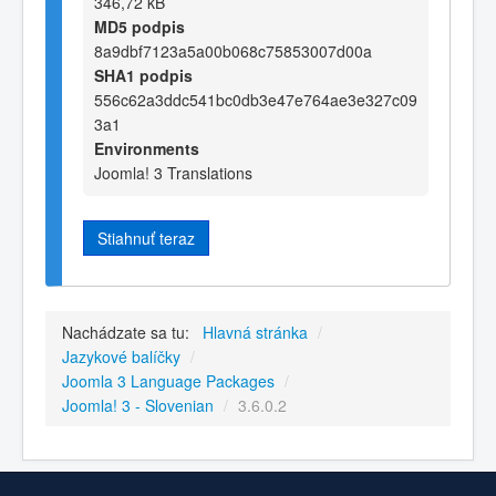
346,72 kB
MD5 podpis
8a9dbf7123a5a00b068c75853007d00a
SHA1 podpis
556c62a3ddc541bc0db3e47e764ae3e327c09
3a1
Environments
Joomla! 3 Translations
Stiahnuť teraz
Nachádzate sa tu:
Hlavná stránka
/
Jazykové balíčky
/
Joomla 3 Language Packages
/
Joomla! 3 - Slovenian
/
3.6.0.2