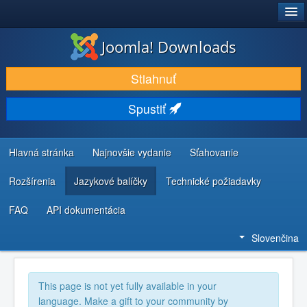
®
JOOMLA!
Joomla! Downloads
STIAHNUŤ & ROZŠÍRIŤ
Stiahnuť
OBJAVUJTE & UČTE SA
Spustiť
KOMUNITA & PODPORA
ZDROJE INFORMÁCIÍ PRE VÝVOJÁROV
Hlavná stránka
Najnovšie vydanie
Sťahovanie
Rozšírenia
Jazykové balíčky
Technické požiadavky
FAQ
API dokumentácia
Slovenčina
This page is not yet fully available in your
language. Make a gift to your community by