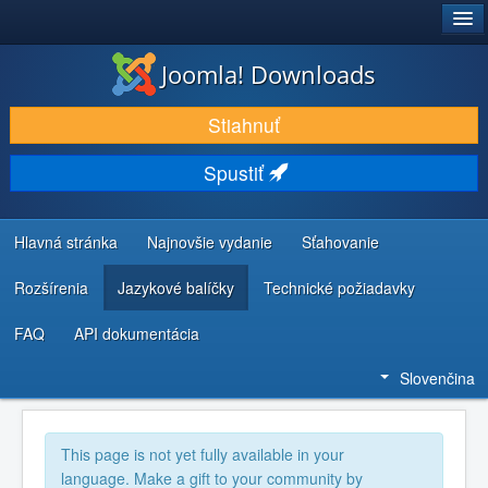
®
JOOMLA!
Joomla! Downloads
STIAHNUŤ & ROZŠÍRIŤ
Stiahnuť
OBJAVUJTE & UČTE SA
Spustiť
KOMUNITA & PODPORA
ZDROJE INFORMÁCIÍ PRE VÝVOJÁROV
Hlavná stránka
Najnovšie vydanie
Sťahovanie
Rozšírenia
Jazykové balíčky
Technické požiadavky
FAQ
API dokumentácia
Slovenčina
This page is not yet fully available in your
language. Make a gift to your community by