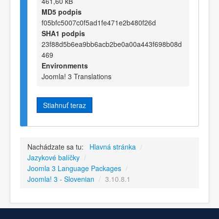
461,60 kB
MD5 podpis
f05bfc5007c0f5ad1fe471e2b480f26d
SHA1 podpis
23f88d5b6ea9bb6acb2be0a00a443f698b08d
469
Environments
Joomla! 3 Translations
Stiahnuť teraz
Nachádzate sa tu:
Hlavná stránka
/
Jazykové balíčky
/
Joomla 3 Language Packages
/
Joomla! 3 - Slovenian
/
3.10.8.1