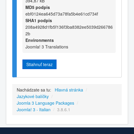
394,87 kB
MD5 podpis
ebf0124ea645d73a78fa5b4e61cd734f
SHA1 podpis
208a4928d1fb5f136f3ba8382ee5039d266786
2b
Environments
Joomla! 3 Translations
Stiahnuť teraz
Nachádzate sa tu:
Hlavná stránka
/
Jazykové balíčky
/
Joomla 3 Language Packages
/
Joomla! 3 - Italian
/
3.8.6.1