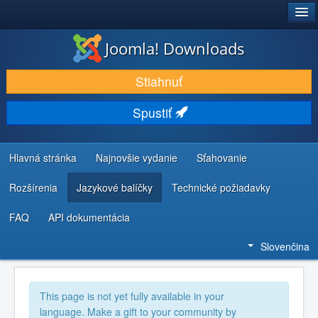
®
JOOMLA!
Joomla! Downloads
STIAHNUŤ & ROZŠÍRIŤ
Stiahnuť
OBJAVUJTE & UČTE SA
Spustiť
KOMUNITA & PODPORA
ZDROJE INFORMÁCIÍ PRE VÝVOJÁROV
Hlavná stránka
Najnovšie vydanie
Sťahovanie
Rozšírenia
Jazykové balíčky
Technické požiadavky
FAQ
API dokumentácia
Slovenčina
This page is not yet fully available in your
language. Make a gift to your community by