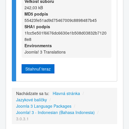
Veľkosť súboru
242,03 kB
MD5 podpis
55423fe51ad9d75467009c8898487b45
SHA1 podpis
1fcc5e501f6676dc6630e1b508d03832b7120
8e8
Environments
Joomla! 3 Translations
Stiahnuť teraz
Nachádzate sa tu:
Hlavná stránka
/
Jazykové balíčky
/
Joomla 3 Language Packages
/
Joomla! 3 - Indonesian (Bahasa Indonesia)
/
3.0.3.1