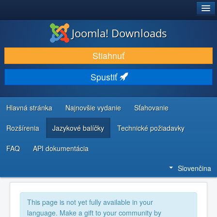
®
JOOMLA!
Joomla! Downloads
STIAHNUŤ & ROZŠÍRIŤ
Stiahnuť
OBJAVUJTE & UČTE SA
Spustiť
KOMUNITA & PODPORA
ZDROJE INFORMÁCIÍ PRE VÝVOJÁROV
Hlavná stránka
Najnovšie vydanie
Sťahovanie
Rozšírenia
Jazykové balíčky
Technické požiadavky
FAQ
API dokumentácia
Slovenčina
This page is not yet fully available in your
language. Make a gift to your community by