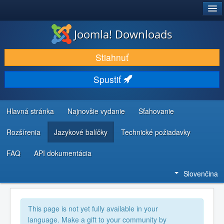
®
JOOMLA!
Joomla! Downloads
STIAHNUŤ & ROZŠÍRIŤ
Stiahnuť
OBJAVUJTE & UČTE SA
Spustiť
KOMUNITA & PODPORA
ZDROJE INFORMÁCIÍ PRE VÝVOJÁROV
Hlavná stránka
Najnovšie vydanie
Sťahovanie
Rozšírenia
Jazykové balíčky
Technické požiadavky
FAQ
API dokumentácia
Slovenčina
This page is not yet fully available in your
language. Make a gift to your community by