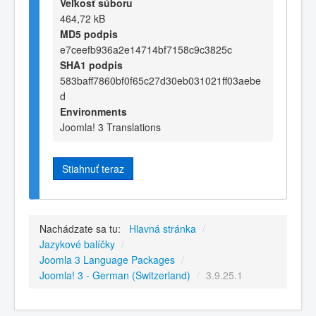
Veľkosť súboru
464,72 kB
MD5 podpis
e7ceefb936a2e14714bf7158c9c3825c
SHA1 podpis
583baff7860bf0f65c27d30eb031021ff03aebe
d
Environments
Joomla! 3 Translations
Stiahnuť teraz
Nachádzate sa tu:
Hlavná stránka
/
Jazykové balíčky
/
Joomla 3 Language Packages
/
Joomla! 3 - German (Switzerland)
/
3.9.25.1