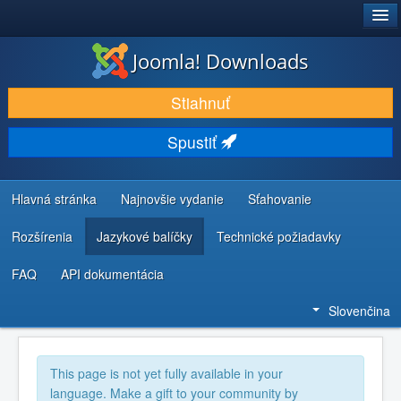
®
JOOMLA!
Joomla! Downloads
STIAHNUŤ & ROZŠÍRIŤ
Stiahnuť
OBJAVUJTE & UČTE SA
Spustiť
KOMUNITA & PODPORA
ZDROJE INFORMÁCIÍ PRE VÝVOJÁROV
Hlavná stránka
Najnovšie vydanie
Sťahovanie
Rozšírenia
Jazykové balíčky
Technické požiadavky
FAQ
API dokumentácia
Slovenčina
This page is not yet fully available in your
language. Make a gift to your community by