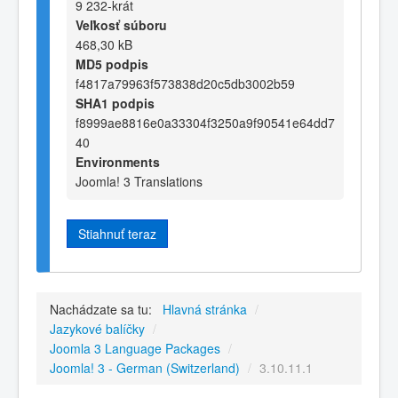
9 232-krát
Veľkosť súboru
468,30 kB
MD5 podpis
f4817a79963f573838d20c5db3002b59
SHA1 podpis
f8999ae8816e0a33304f3250a9f90541e64dd7
40
Environments
Joomla! 3 Translations
Stiahnuť teraz
Nachádzate sa tu:
Hlavná stránka
/
Jazykové balíčky
/
Joomla 3 Language Packages
/
Joomla! 3 - German (Switzerland)
/
3.10.11.1