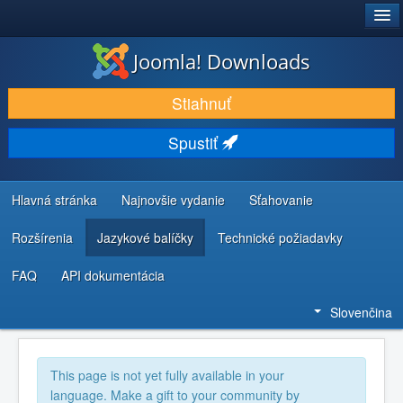
®
JOOMLA!
Joomla! Downloads
STIAHNUŤ & ROZŠÍRIŤ
Stiahnuť
OBJAVUJTE & UČTE SA
Spustiť
KOMUNITA & PODPORA
ZDROJE INFORMÁCIÍ PRE VÝVOJÁROV
Hlavná stránka
Najnovšie vydanie
Sťahovanie
Rozšírenia
Jazykové balíčky
Technické požiadavky
FAQ
API dokumentácia
Slovenčina
This page is not yet fully available in your
language. Make a gift to your community by