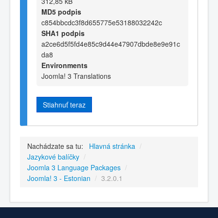
312,85 kB
MD5 podpis
c854bbcdc3f8d655775e53188032242c
SHA1 podpis
a2ce6d5f5fd4e85c9d44e47907dbde8e9e91c
da8
Environments
Joomla! 3 Translations
Stiahnuť teraz
Nachádzate sa tu:
Hlavná stránka
/
Jazykové balíčky
/
Joomla 3 Language Packages
/
Joomla! 3 - Estonian
/
3.2.0.1