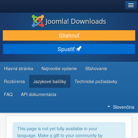
®
JOOMLA!
Joomla! Downloads
STIAHNUŤ & ROZŠÍRIŤ
Stiahnuť
OBJAVUJTE & UČTE SA
Spustiť
KOMUNITA & PODPORA
ZDROJE INFORMÁCIÍ PRE VÝVOJÁROV
Hlavná stránka
Najnovšie vydanie
Sťahovanie
Rozšírenia
Jazykové balíčky
Technické požiadavky
FAQ
API dokumentácia
Slovenčina
This page is not yet fully available in your
language. Make a gift to your community by