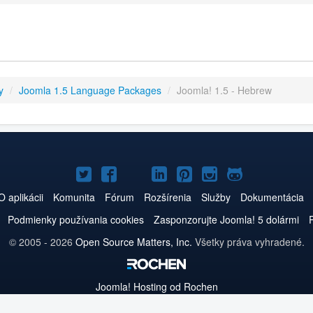
y
/
Joomla 1.5 Language Packages
/
Joomla! 1.5 - Hebrew
Joomla!
Joomla!
Joomla!
Joomla!
Joomla!
Joomla!
Joomla!
na
na
na
na
na
na
na
O aplikácii
Komunita
Fórum
Rozšírenia
Služby
Dokumentácia
Twitteri
Facebooku
YouTube
LinkedIn
Pinterest
Instagrame
GitHub
Podmienky používania cookies
Zasponzorujte Joomla! 5 dolármi
© 2005 - 2026
Open Source Matters, Inc.
Všetky práva vyhradené.
Joomla!
Hosting od Rochen