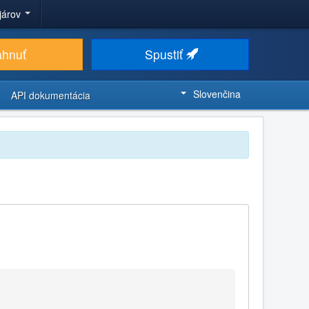
ojárov
ahnuť
Spustiť
Slovenčina
API dokumentácia