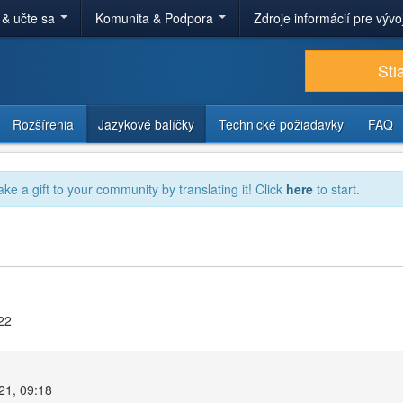
 & učte sa
Komunita & Podpora
Zdroje informácií pre výv
Sti
Rozšírenia
Jazykové balíčky
Technické požiadavky
FAQ
ake a gift to your community by translating it! Click
here
to start.
22
21, 09:18